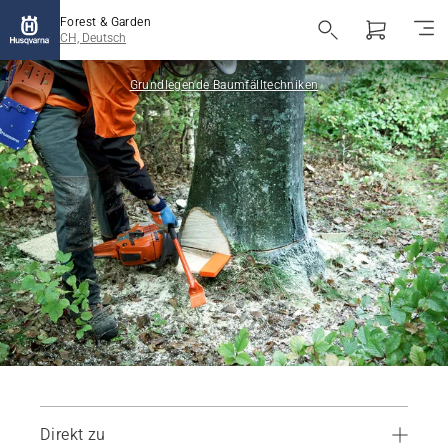
Forest & Garden
CH, Deutsch
Grundlegende Baumfälltechniken
Direkt zu