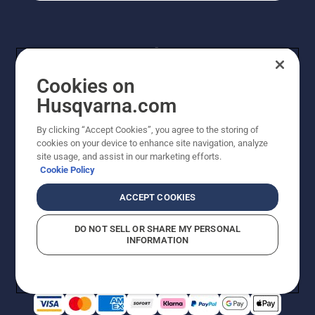
Cookies on
Husqvarna.com
By clicking “Accept Cookies”, you agree to the storing of
© Husqvarna® AB (publ). Alle Rechte vorbehalten. Die
cookies on your device to enhance site navigation, analyze
Preisangaben sind unverbindliche Preisempfehlungen
site usage, and assist in our marketing efforts.
von Husqvarna Schweiz AG an den teilnehmenden
Cookie Policy
Fachhandel, Preise in CHF inklusive 8,1% MWST und
VRG. Änderungen vorbehalten. Alle Preise sind
ACCEPT COOKIES
unverbindliche Preisempfehlungen (inkl. MwSt), es sei
denn sie sind für den direkten Kauf verfügbar.
DO NOT SELL OR SHARE MY PERSONAL
Cookie-Richtlinie
Nutzungsbedingungen
Datenschutzerklärung
INFORMATION
Imprint
Vermutete Verstöße melden