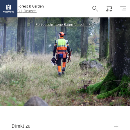
Forest & Garden
CH, Deutsch
Fortgeschrittene Baumfälltechniken
Direkt zu