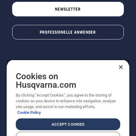
NEWSLETTER
PROFESSIONELLE ANWENDER
Cookies on
Husqvarna.com
By clicking “Accept Cookies”, you agree to the storing of
© Husqvarna® AB (publ). Alle Rechte vorbehalten. Die
cookies on your device to enhance site navigation, analyze
Preisangaben sind unverbindliche Preisempfehlungen
site usage, and assist in our marketing efforts.
von Husqvarna Schweiz AG an den teilnehmenden
Cookie Policy
Fachhandel, Preise in CHF inklusive 8,1% MWST und
VRG. Änderungen vorbehalten. Alle Preise sind
ACCEPT COOKIES
unverbindliche Preisempfehlungen (inkl. MwSt), es sei
denn sie sind für den direkten Kauf verfügbar.