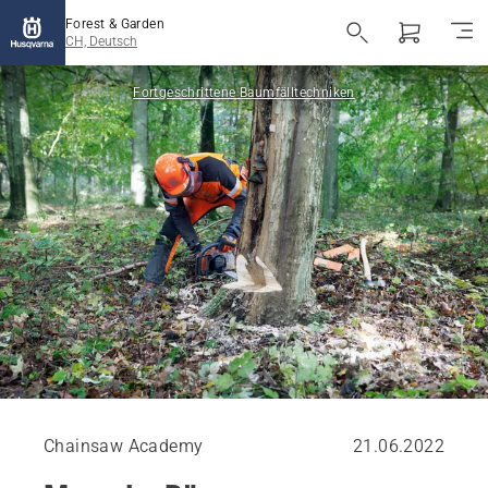
Forest & Garden
CH, Deutsch
Fortgeschrittene Baumfälltechniken
Chainsaw Academy
21.06.2022