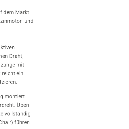
uf dem Markt.
nzinmotor- und
ektiven
nen Draht,
llzange mit
reicht ein
tzieren.
ng montiert
erdreht. Üben
te vollständig
Chair) führen