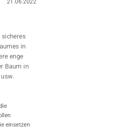
21.06.2022
 sicheres
 Baumes in
ere enge
er Baum in
 usw.
die
llen
ie einsetzen