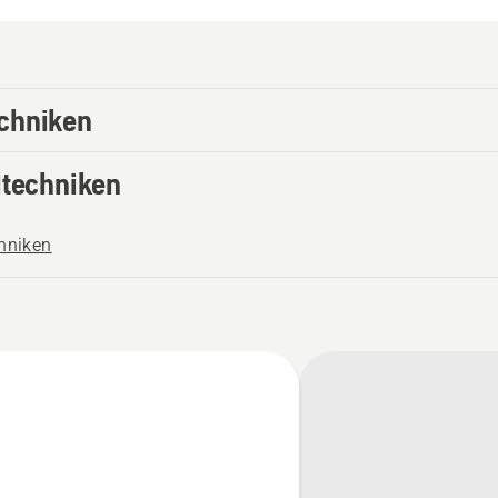
chniken
ltechniken
chniken