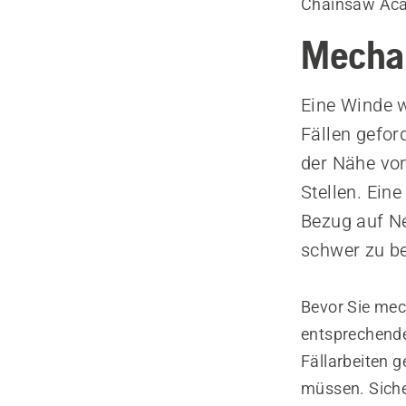
Chainsaw Ac
Mecha
Eine Winde w
Fällen gefor
der Nähe vo
Stellen. Ein
Bezug auf N
schwer zu beu
Bevor Sie mec
entsprechende
Fällarbeiten 
müssen. Sicher