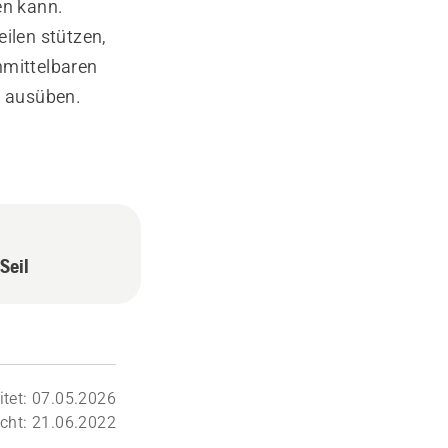
en kann.
eilen stützen,
nmittelbaren
l ausüben.
Seil
itet: 07.05.2026
icht: 21.06.2022