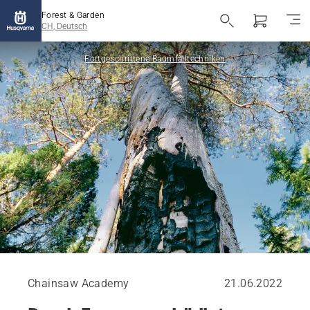
Forest & Garden
CH, Deutsch
Fortgeschrittene Baumfälltechniken
Chainsaw Academy
21.06.2022