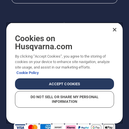
Cookies on
Husqvarna.com
By clicking “Accept Cookies”, you agree to the storing of
© Husqvarna® AB (publ). Alle Rechte vorbehalten. Die
cookies on your device to enhance site navigation, analyze
Preisangaben sind unverbindliche Preisempfehlungen
site usage, and assist in our marketing efforts.
von Husqvarna Schweiz AG an den teilnehmenden
Cookie Policy
Fachhandel, Preise in CHF inklusive 8,1% MWST und
VRG. Änderungen vorbehalten. Alle Preise sind
ACCEPT COOKIES
unverbindliche Preisempfehlungen (inkl. MwSt), es sei
denn sie sind für den direkten Kauf verfügbar.
DO NOT SELL OR SHARE MY PERSONAL
Cookie-Richtlinie
Nutzungsbedingungen
Datenschutzerklärung
INFORMATION
Imprint
Vermutete Verstöße melden