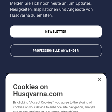
Melden Sie sich noch heute an, um Updates,
Neuigkeiten, Inspirationen und Angebote von
Husqvarna zu erhalten.
NEWSLETTER
PROFESSIONELLE ANWENDER
Cookies on
Husqvarna.com
By clicking “Accept Cookies”, you agree to the storing of
© Husqvarna® AB (publ). Alle Rechte vorbehalten. Die
cookies on your device to enhance site navigation, analyze
Preisangaben sind unverbindliche Preisempfehlungen
site usage, and assist in our marketing efforts.