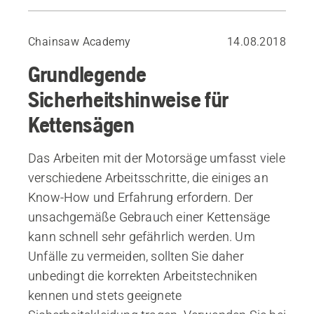
Sicher ist sicher - Machen Sie einen Motorsägenkurs!
Motorsägen-Grundregeln
Chainsaw Academy
14.08.2018
Vermeiden Sie es, allein zu arbeiten
Grundlegende
Vorsicht vor Rückstößen (Kickback)
Sicherheitsanforderungen an die Kettensäge
Sicherheitshinweise für
Kettensägen
Das Arbeiten mit der Motorsäge umfasst viele
verschiedene Arbeitsschritte, die einiges an
Know-How und Erfahrung erfordern. Der
unsachgemäße Gebrauch einer Kettensäge
kann schnell sehr gefährlich werden. Um
Unfälle zu vermeiden, sollten Sie daher
unbedingt die korrekten Arbeitstechniken
kennen und stets geeignete