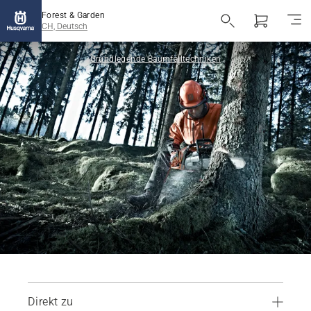
Forest & Garden
CH, Deutsch
Grundlegende Baumfälltechniken
Direkt zu