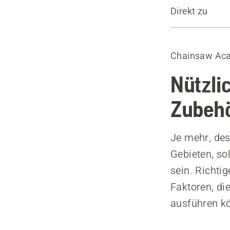
Direkt zu
Werkzeuggür
Feilausrüst
Chainsaw Ac
Fällwerkzeu
Hebehaken 
Nützli
Axt
Zubeh
Zusätzliche
Messkluppe
Je mehr, des
Kombikaniste
Gebieten, so
Ersatzteile
sein. Richt
Faktoren, die
ausführen k