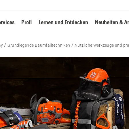
ervices
Profi
Lernen und Entdecken
Neuheiten & A
my
Grundlegende Baumfälltechniken
Nützliche Werkzeuge und pr