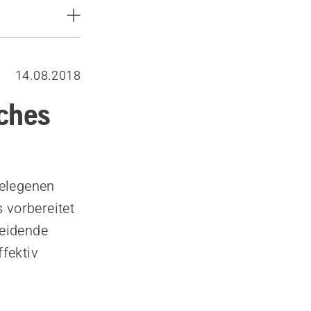
14.08.2018
sches
gelegenen
 vorbereitet
heidende
ffektiv