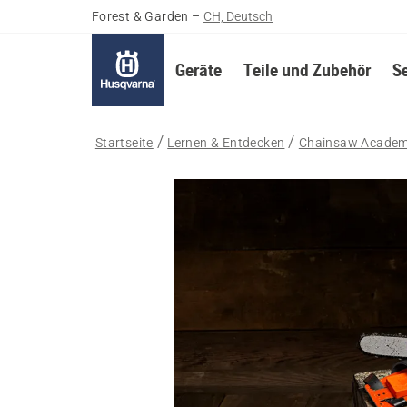
Forest & Garden
–
CH, Deutsch
Geräte
Teile und Zubehör
S
Startseite
Lernen & Entdecken
Chainsaw Acade