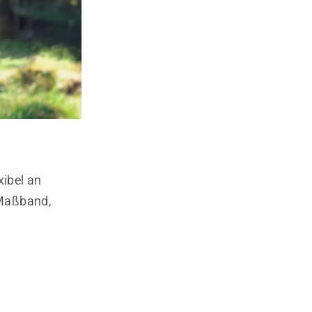
xibel an
 Maßband,