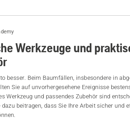
tel
ung und Feilbock
ademy
ge
und Packzangen
che Werkzeuge und prakti
ör
 Schneideausrüstung
n
to besser. Beim Baumfällen, insbesondere in ab
r für Kraftstoff und Sägekettenhaftöl
llten Sie auf unvorhergesehene Ereignisse bestens
iges Werkzeug und passendes Zubehör sind entsc
 dazu beitragen, dass Sie Ihre Arbeit sicher und e
önnen.