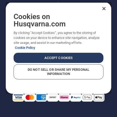
Cookies on
Husqvarna.com
By clicking “Accept Cookies”, you agree to the storing of
© Husqvarna® AB (publ). Alle Rechte vorbehalten. Die
cookies on your device to enhance site navigation, analyze
Preisangaben sind unverbindliche Preisempfehlungen
site usage, and assist in our marketing efforts.
von Husqvarna Schweiz AG an den teilnehmenden
Cookie Policy
Fachhandel, Preise in CHF inklusive 8,1% MWST und
VRG. Änderungen vorbehalten. Alle Preise sind
ACCEPT COOKIES
unverbindliche Preisempfehlungen (inkl. MwSt), es sei
denn sie sind für den direkten Kauf verfügbar.
DO NOT SELL OR SHARE MY PERSONAL
Cookie-Richtlinie
Nutzungsbedingungen
Datenschutzerklärung
INFORMATION
Imprint
Vermutete Verstöße melden