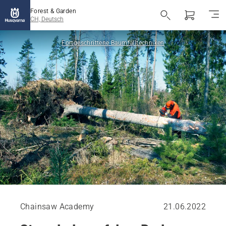
Forest & Garden
CH, Deutsch
Fortgeschrittene Baumfälltechniken
Chainsaw Academy
21.06.2022