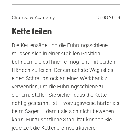
Schneidezahnwinkel
Die Kette mit einer Feillehre feilen
Chainsaw Academy
15.08.2019
Freihandfeilen
Kette feilen
Ersetzen der Sägekette
Tiefenbegrenzer
Die Kettensäge und die Führungsschiene
Die Tiefenbegrenzer feilen
müssen sich in einer stabilen Position
Die Kette im Wald schärfen
befinden, die es Ihnen ermöglicht mit beiden
Händen zu feilen. Der einfachste Weg ist es,
einen Schraubstock an einer Werkbank zu
verwenden, um die Führungsschiene zu
sichern. Stellen Sie sicher, dass die Kette
richtig gespannt ist – vorzugsweise härter als
beim Sägen – damit sie sich nicht bewegen
kann. Für zusätzliche Stabilität können Sie
jederzeit die Kettenbremse aktivieren.