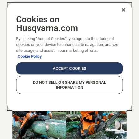
Cookies on
Husqvarna.com
08.
Feilen Sie die restlichen Schneidezähne
By clicking “Accept Cookies”, you agree to the storing of
auf der anderen Seite, gemäß den
cookies on your device to enhance site navigation, analyze
site usage, and assist in our marketing efforts.
Anweisungen.
Cookie Policy
ACCEPT COOKIES
DO NOT SELL OR SHARE MY PERSONAL
INFORMATION