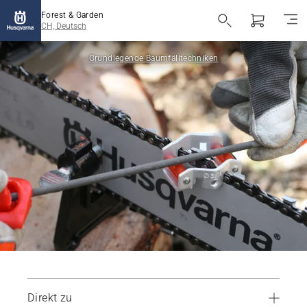
Forest & Garden
CH, Deutsch
Grundlegende Baumfälltechniken
Direkt zu