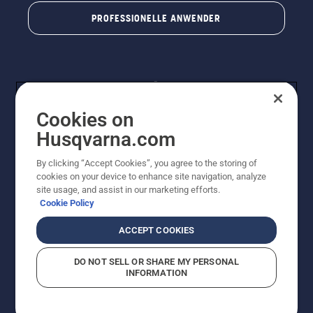
PROFESSIONELLE ANWENDER
Cookies on
Husqvarna.com
By clicking “Accept Cookies”, you agree to the storing of
© Husqvarna® AB (publ). Alle Rechte vorbehalten. Die
cookies on your device to enhance site navigation, analyze
Preisangaben sind unverbindliche Preisempfehlungen
site usage, and assist in our marketing efforts.
von Husqvarna Schweiz AG an den teilnehmenden
Cookie Policy
Fachhandel, Preise in CHF inklusive 8,1% MWST und
VRG. Änderungen vorbehalten. Alle Preise sind
ACCEPT COOKIES
unverbindliche Preisempfehlungen (inkl. MwSt), es sei
denn sie sind für den direkten Kauf verfügbar.
DO NOT SELL OR SHARE MY PERSONAL
Cookie-Richtlinie
Nutzungsbedingungen
Datenschutzerklärung
INFORMATION
Imprint
Vermutete Verstöße melden