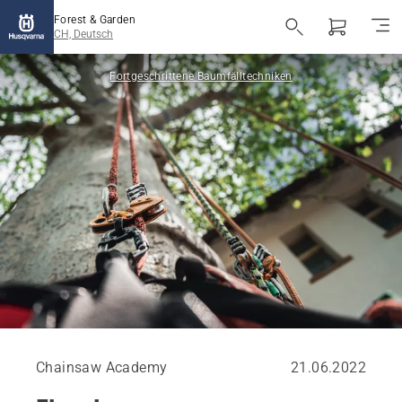
Forest & Garden
CH, Deutsch
Fortgeschrittene Baumfälltechniken
Chainsaw Academy
21.06.2022