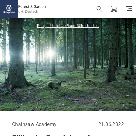
Forest & Garden
CH, Deutsch
Fortgeschrittene Baumfälltechniken
Chainsaw Academy
21.06.2022