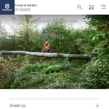
Forest & Garden
CH, Deutsch
Grundlegende Baumfälltechniken
Direkt zu