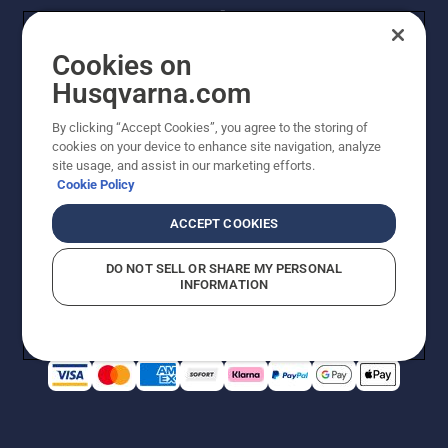
Cookies on
Husqvarna.com
By clicking “Accept Cookies”, you agree to the storing of
© Husqvarna® AB (publ). Alle Rechte vorbehalten. Die
cookies on your device to enhance site navigation, analyze
Preisangaben sind unverbindliche Preisempfehlungen
site usage, and assist in our marketing efforts.
von Husqvarna Schweiz AG an den teilnehmenden
Cookie Policy
Fachhandel, Preise in CHF inklusive 8,1% MWST und
VRG. Änderungen vorbehalten. Alle Preise sind
ACCEPT COOKIES
unverbindliche Preisempfehlungen (inkl. MwSt), es sei
denn sie sind für den direkten Kauf verfügbar.
DO NOT SELL OR SHARE MY PERSONAL
Cookie-Richtlinie
Nutzungsbedingungen
Datenschutzerklärung
INFORMATION
Imprint
Vermutete Verstöße melden