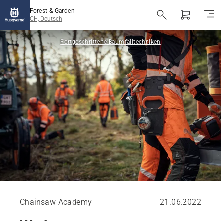
Forest & Garden
CH, Deutsch
Fortgeschrittene Baumfälltechniken
Chainsaw Academy
21.06.2022