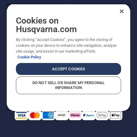
Cookies on
Husqvarna.com
By clicking “Accept Cookies”, you agree to the storing of
© Husqvarna® AB (publ). Alle Rechte vorbehalten. Die
cookies on your device to enhance site navigation, analyze
Preisangaben sind unverbindliche Preisempfehlungen
site usage, and assist in our marketing efforts.
von Husqvarna Schweiz AG an den teilnehmenden
Cookie Policy
Fachhandel, Preise in CHF inklusive 8,1% MWST und
VRG. Änderungen vorbehalten. Alle Preise sind
ACCEPT COOKIES
unverbindliche Preisempfehlungen (inkl. MwSt), es sei
denn sie sind für den direkten Kauf verfügbar.
DO NOT SELL OR SHARE MY PERSONAL
Cookie-Richtlinie
Nutzungsbedingungen
Datenschutzerklärung
INFORMATION
Imprint
Vermutete Verstöße melden