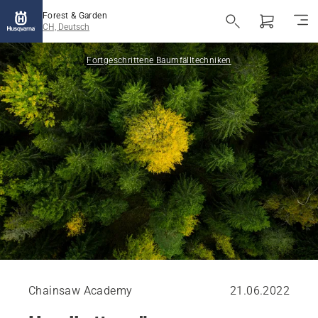
Forest & Garden
CH, Deutsch
Fortgeschrittene Baumfälltechniken
Chainsaw Academy
21.06.2022