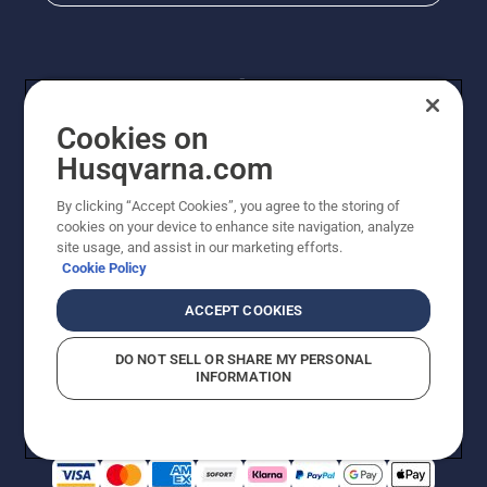
Cookies on
Husqvarna.com
By clicking “Accept Cookies”, you agree to the storing of
© Husqvarna® AB (publ). Alle Rechte vorbehalten. Die
cookies on your device to enhance site navigation, analyze
Preisangaben sind unverbindliche Preisempfehlungen
site usage, and assist in our marketing efforts.
von Husqvarna Schweiz AG an den teilnehmenden
Cookie Policy
Fachhandel, Preise in CHF inklusive 8,1% MWST und
VRG. Änderungen vorbehalten. Alle Preise sind
ACCEPT COOKIES
unverbindliche Preisempfehlungen (inkl. MwSt), es sei
denn sie sind für den direkten Kauf verfügbar.
DO NOT SELL OR SHARE MY PERSONAL
Cookie-Richtlinie
Nutzungsbedingungen
Datenschutzerklärung
INFORMATION
Imprint
Vermutete Verstöße melden