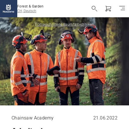
Forest & Garden
CH, Deutsch
Fortgeschrittene Baumfälltechniken
Chainsaw Academy
21.06.2022