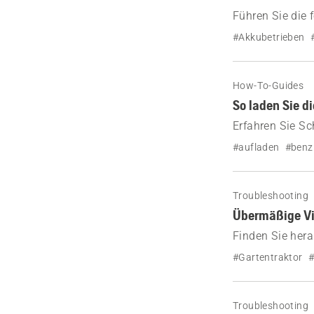
Führen Sie die 
Husqvarna Gart
#Akkubetrieben
How-To-Guides
So laden Sie d
Erfahren Sie Sch
sicher und effi
#aufladen
#benz
Troubleshooting
Übermäßige Vi
Finden Sie hera
als sonst und w
#Gartentraktor
#
Troubleshooting