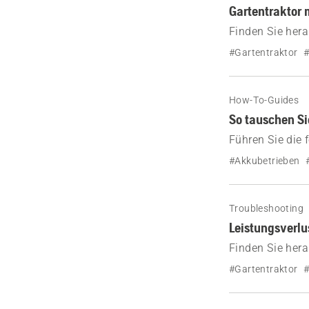
Gartentraktor 
Finden Sie hera
Sie dies beheb
#Gartentraktor
#
How-To-Guides
So tauschen Si
Führen Sie die 
Gartentraktor 
#Akkubetrieben
Troubleshooting
Leistungsverlu
Finden Sie hera
Gartentraktors 
#Gartentraktor
#