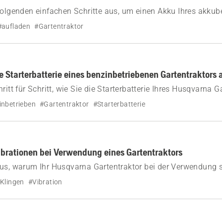
folgenden einfachen Schritte aus, um einen Akku Ihres akkub
entraktors zu laden.
#aufladen
#Gartentraktor
ie Starterbatterie eines benzinbetriebenen Gartentraktors 
ritt für Schritt, wie Sie die Starterbatterie Ihres Husqvarna G
zient laden können.
inbetrieben
#Gartentraktor
#Starterbatterie
brationen bei Verwendung eines Gartentraktors
us, warum Ihr Husqvarna Gartentraktor bei der Verwendung st
ie Sie dieses Problem lösen können.
Klingen
#Vibration