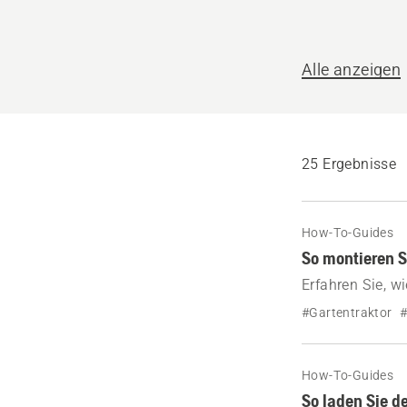
helfen?
Alle anzeigen
25 Ergebnisse
How-To-Guides
So montieren 
Erfahren Sie, w
Ihrem Husqvarn
#Gartentraktor
#
How-To-Guides
So laden Sie d