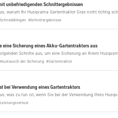
mit unbefriedigenden Schnittergebnissen
us, warum Ihr Husqvarna Gartentraktor Gras nicht richtig sc
en können.
Schneidklingen
#Schnittergebnisse
e eine Sicherung eines Akku-Gartentraktors aus
folgenden Schritte aus, um eine Sicherung an Ihrem Husqvar
auszutauschen.
#Austausch der Sicherung
#Gartentraktor
st bei Verwendung eines Gartentraktors
us, was zu tun ist, wenn Sie bei der Verwendung Ihres Husq
einen Leistungsverlust erleben.
Leistungsverlust