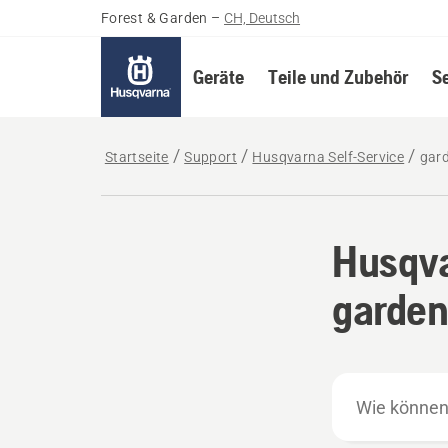
Forest & Garden
–
CH, Deutsch
Geräte
Teile und Zubehör
S
Startseite
Support
Husqvarna Self-Service
gard
Husqva
garden
Wie
können
wir