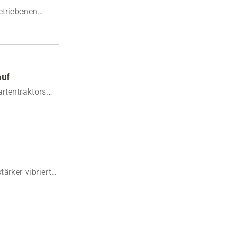
etriebenen
auf
artentraktors
ärker vibriert