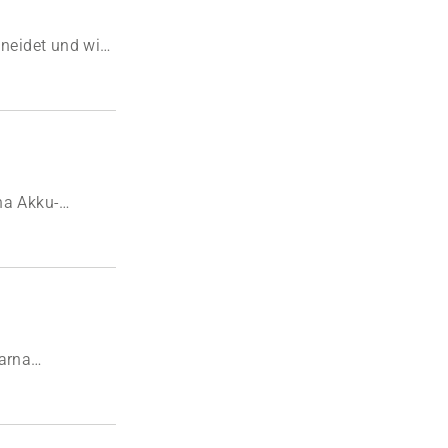
hneidet und wie
na Akku-
varna