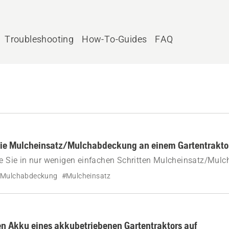
Troubleshooting
How-To-Guides
FAQ
Sie Mulcheinsatz/Mulchabdeckung an einem Gartentrakto
ie Sie in nur wenigen einfachen Schritten Mulcheinsatz/Mu
a Gartentraktor montieren.
Mulchabdeckung
#Mulcheinsatz
en Akku eines akkubetriebenen Gartentraktors auf