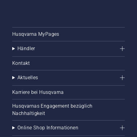
Satellitentechnologie
oder die
Installation
mit
physischen
Husqvarna MyPages
Begrenzungskabeln.
Händler
Kontakt
Aktuelles
Karriere bei Husqvarna
Husqvarnas Engagement bezüglich
Nachhaltigkeit
Online Shop Informationen