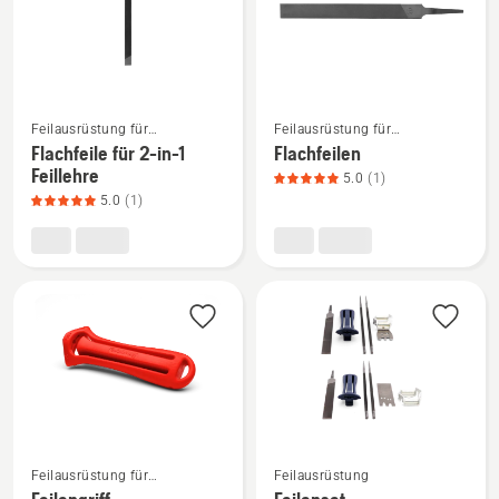
Mehr
Mehr
Feilausrüstung für
Feilausrüstung für
Details
Details
Motorsägen
Motorsägen
Flachfeile für 2-in-1
Flachfeilen
zu
zu
Feillehre
5.0
(1)
Flachfeile
Flachfeilen
5.0
(1)
für
anzeigen,
2-
Produktbewertung
in-
5
1
von
Feillehre
5
anzeigen,
Produktbewertung
5
von
5
Feilausrüstung für
Feilausrüstung
Motorsägen