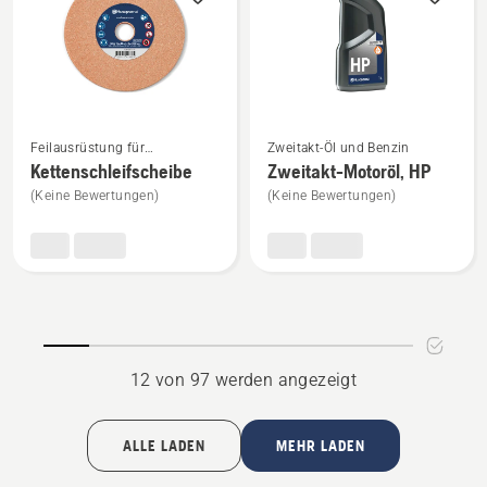
Mehr
Mehr
Feilausrüstung für
Zweitakt-Öl und Benzin
Details
Details
Motorsägen
Kettenschleifscheibe
Zweitakt-Motoröl, HP
zu
zu
(Keine Bewertungen)
(Keine Bewertungen)
Kettenschleifscheibe
Zweitakt-
anzeigen
Motoröl,
HP
anzeigen
12 von 97 werden angezeigt
ALLE LADEN
MEHR LADEN