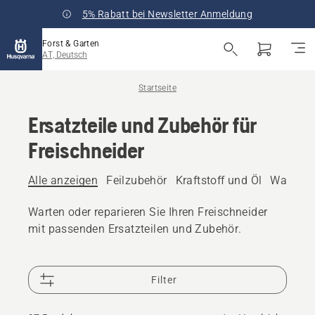
5% Rabatt bei Newsletter Anmeldung
Forst & Garten
AT, Deutsch
Startseite
Ersatzteile und Zubehör für
Freischneider
Alle anzeigen
Feilzubehör
Kraftstoff und Öl
Wartungs
Warten oder reparieren Sie Ihren Freischneider
mit passenden Ersatzteilen und Zubehör.
Filter