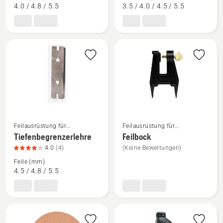
anzeigen,
anzeigen,
4.0 / 4.8 / 5.5
3.5 / 4.0 / 4.5 / 5.5
Produktbewertung
Produktbewertung
4.3
4.7
von
von
5
5
Mehr
Mehr
Feilausrüstung für
Feilausrüstung für
Motorsägen
Motorsägen
Details
Details
Tiefenbegrenzerlehre
Feilbock
zu
zu
4.0
(4)
(Keine Bewertungen)
Tiefenbegrenzerlehre
Feilbock
Feile (mm)
anzeigen,
anzeigen
4.5 / 4.8 / 5.5
Produktbewertung
4
von
5