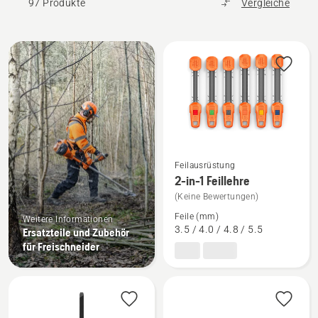
97 Produkte
Vergleiche
Alle
Produkte
Mehr
Feilausrüstung
Details
2-in-1 Feillehre
zu
(Keine Bewertungen)
2-
Feile (mm)
Weitere Informationen
in-
3.5 / 4.0 / 4.8 / 5.5
Ersatzteile und Zubehör
für Freischneider
1
Feillehre
anzeigen