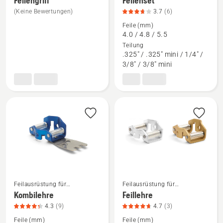
Feilengriff
Feilenset
Mehr
Mehr
(Keine Bewertungen)
3.7
(6)
Details
Details
zu
zu
Feile (mm)
4.0 / 4.8 / 5.5
Feilengriff
Feilenset
Teilung
anzeigen
anzeigen,
.325" / .325" mini / 1/4" /
Produktbewertung
3/8" / 3/8" mini
3.7
von
5
Mehr
Mehr
Feilausrüstung für
Feilausrüstung für
Motorsägen
Motorsägen
Details
Details
Kombilehre
Feillehre
zu
zu
4.3
(9)
4.7
(3)
Kombilehre
Feillehre
Feile (mm)
Feile (mm)