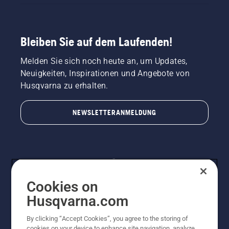
Bleiben Sie auf dem Laufenden!
Melden Sie sich noch heute an, um Updates,
Neuigkeiten, Inspirationen und Angebote von
Husqvarna zu erhalten.
NEWSLETTERANMELDUNG
Cookies on
Husqvarna.com
By clicking “Accept Cookies”, you agree to the storing of
© Husqvarna AB (publ). Alle Rechte vorbehalten.
cookies on your device to enhance site navigation, analyze