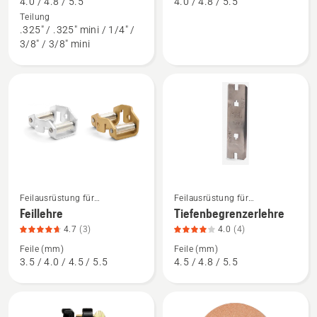
4.0 / 4.8 / 5.5
4.0 / 4.8 / 5.5
anzeigen,
anzeigen,
Teilung
.325" / .325" mini / 1/4" /
Produktbewertung
Produktbewertung
3/8" / 3/8" mini
3.7
4.3
von
von
5
5
Mehr
Mehr
Feilausrüstung für
Feilausrüstung für
Details
Details
Motorsägen
Motorsägen
Feillehre
Tiefenbegrenzerlehre
zu
zu
4.7
(3)
4.0
(4)
Feillehre
Tiefenbegrenzerlehre
Feile (mm)
Feile (mm)
anzeigen,
anzeigen,
3.5 / 4.0 / 4.5 / 5.5
4.5 / 4.8 / 5.5
Produktbewertung
Produktbewertung
4.7
4
von
von