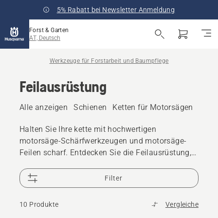
5% Rabatt bei Newsletter Anmeldung
Forst & Garten
AT, Deutsch
Werkzeuge für Forstarbeit und Baumpflege
Feilausrüstung
Alle anzeigen
Schienen
Ketten für Motorsägen
Feil
Halten Sie Ihre kette mit hochwertigen
motorsäge-Schärfwerkzeugen und motorsäge-
Feilen scharf. Entdecken Sie die Feilausrüstung,
die für präzises Schärfen und zuverlässige
Schnittleistung ausgelegt ist.
Filter
10 Produkte
Vergleiche