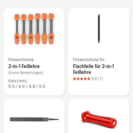
Alle
Produkte
Mehr
Mehr
Feilausrüstung
Feilausrüstung für
Details
Details
Motorsägen
2-in-1 Feillehre
Flachfeile für 2-in-1
zu
zu
Feillehre
(Keine Bewertungen)
2-
Flachfeile
5.0
(1)
Feile (mm)
in-
für
3.5 / 4.0 / 4.8 / 5.5
1
2-
Feillehre
in-
anzeigen
1
Feillehre
anzeigen,
Produktbewertung