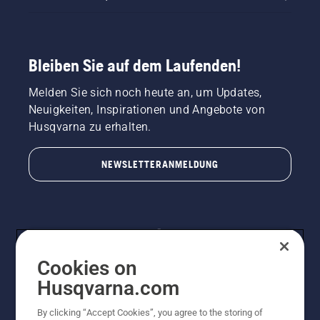
Bleiben Sie auf dem Laufenden!
Melden Sie sich noch heute an, um Updates,
Neuigkeiten, Inspirationen und Angebote von
Husqvarna zu erhalten.
NEWSLETTERANMELDUNG
Cookies on
Husqvarna.com
By clicking “Accept Cookies”, you agree to the storing of
© Husqvarna AB (publ). Alle Rechte vorbehalten.