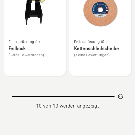
5
5
Mehr
Mehr
Feilausrüstung für
Feilausrüstung für
Details
Details
Motorsägen
Motorsägen
Feilbock
Kettenschleifscheibe
zu
zu
(Keine Bewertungen)
(Keine Bewertungen)
Feilbock
Kettenschleifscheibe
anzeigen
anzeigen
10 von 10 werden angezeigt