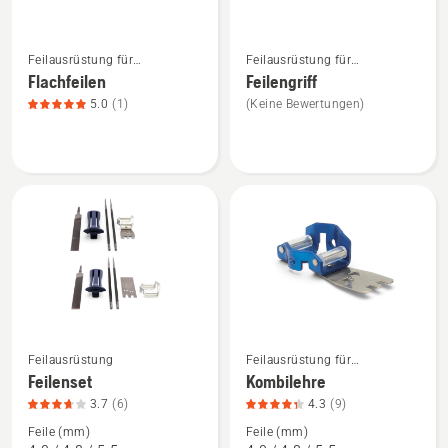
5
von
Mehr
Mehr
5
Feilausrüstung für
Feilausrüstung für
Details
Details
Motorsägen
Motorsägen
Flachfeilen
Feilengriff
zu
zu
5.0
(1)
(Keine Bewertungen)
Flachfeilen
Feilengriff
anzeigen,
anzeigen
Produktbewertung
5
von
5
Feilausrüstung
Feilausrüstung für
Mehr
Mehr
Motorsägen
Feilenset
Kombilehre
Details
Details
3.7
(6)
4.3
(9)
zu
zu
Feile (mm)
Feile (mm)
Feilenset
Kombilehre