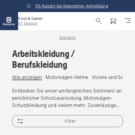
5% Rabatt bei Newsletter Anmeldung
Forst & Garten
AT, Deutsch
Startseite
Arbeitskleidung /
Berufskleidung
Alle anzeigen
Motorsägen-Helme
Visiere und Schutzb
Entdecken Sie unser umfangreiches Sortiment an
persönlicher Schutzausrüstung, Motorsägen-
Schutzkleidung und vielem mehr. Zuverlässige,
hochwertige Lösungen sorgen dafür, dass Sie für
jede Herausforderung bestens gerüstet sind.
Filter