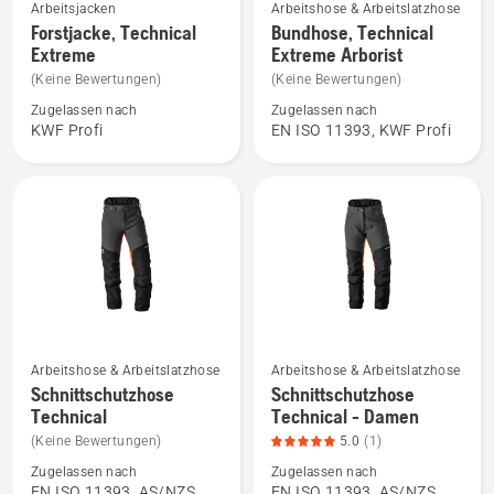
Mehr
Mehr
Arbeitsjacken
Arbeitshose & Arbeitslatzhose
Details
Details
Forstjacke, Technical
Bundhose, Technical
Extreme
Extreme Arborist
zu
zu
Forstjacke,
Bundhose,
(Keine Bewertungen)
(Keine Bewertungen)
Technical
Technical
Zugelassen nach
Zugelassen nach
KWF Profi
EN ISO 11393, KWF Profi
Extreme
Extreme
anzeigen
Arborist
anzeigen
Arbeitshose & Arbeitslatzhose
Arbeitshose & Arbeitslatzhose
Mehr
Mehr
Schnittschutzhose
Schnittschutzhose
Details
Details
Technical
Technical - Damen
zu
zu
(Keine Bewertungen)
5.0
(1)
Schnittschutzhose
Schnittschutzhose
Zugelassen nach
Zugelassen nach
Technical
Technical
EN ISO 11393, AS/NZS
EN ISO 11393, AS/NZS