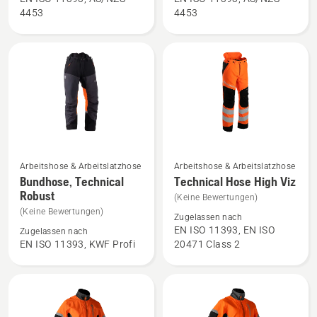
anzeigen
-
4453
4453
Damen
anzeigen,
Produktbewertung
5
von
5
Mehr
Mehr
Arbeitshose & Arbeitslatzhose
Arbeitshose & Arbeitslatzhose
Details
Details
Bundhose, Technical
Technical Hose High Viz
Robust
zu
zu
(Keine Bewertungen)
Bundhose,
Technical
(Keine Bewertungen)
Zugelassen nach
Technical
Hose
EN ISO 11393, EN ISO
Zugelassen nach
EN ISO 11393, KWF Profi
20471 Class 2
Robust
High
anzeigen
Viz
anzeigen