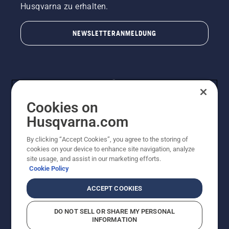
Husqvarna zu erhalten.
NEWSLETTERANMELDUNG
Cookies on
Husqvarna.com
By clicking “Accept Cookies”, you agree to the storing of
© Husqvarna AB (publ). Alle Rechte vorbehalten.
cookies on your device to enhance site navigation, analyze
Preisänderungen, Irrtümer, Text- und Satzfehler sind
site usage, and assist in our marketing efforts.
vorbehalten. Bei den Preisangaben handelt es sich um
Cookie Policy
unverbindliche Preisempfehlungen in Euro inkl. der
gesetzlichen Mehrwertsteuer. Alle Preise sind
ACCEPT COOKIES
unverbindliche Preisempfehlungen (inkl. MwSt), es sei
denn sie sind für den direkten Kauf verfügbar.
DO NOT SELL OR SHARE MY PERSONAL
Cookie-Richtlinie
Nutzungsbedingungen
AGBs
INFORMATION
Datenschutzerklärung
Impressum
Vermutete Verstöße melden