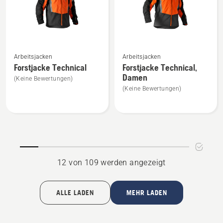
Mehr
Mehr
Arbeitsjacken
Arbeitsjacken
Details
Details
Forstjacke Technical
Forstjacke Technical,
zu
zu
Damen
(Keine Bewertungen)
Forstjacke
Forstjacke
(Keine Bewertungen)
Technical
Technical,
anzeigen
Damen
anzeigen
12 von 109 werden angezeigt
ALLE LADEN
MEHR LADEN