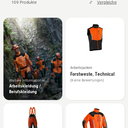
109 Produkte
Vergleiche
Alle
Produkte
Mehr
Arbeitsjacken
Details
Forstweste, Technical
zu
(Keine Bewertungen)
Weitere Informationen
Forstweste,
Arbeitskleidung /
Technical
Berufskleidung
anzeigen