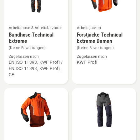
Arbeitshose & Arbeitslatzhose
Arbeitsjacken
Mehr
Mehr
Bundhose Technical
Forstjacke Technical
Details
Details
Extreme
Extreme Damen
zu
zu
(Keine Bewertungen)
(Keine Bewertungen)
Bundhose
Forstjacke
Zugelassen nach
Zugelassen nach
Technical
Technical
EN ISO 11393, KWF Profi /
KWF Profi
EN ISO 11393, KWF Profi,
Extreme
Extreme
CE
anzeigen
Damen
anzeigen