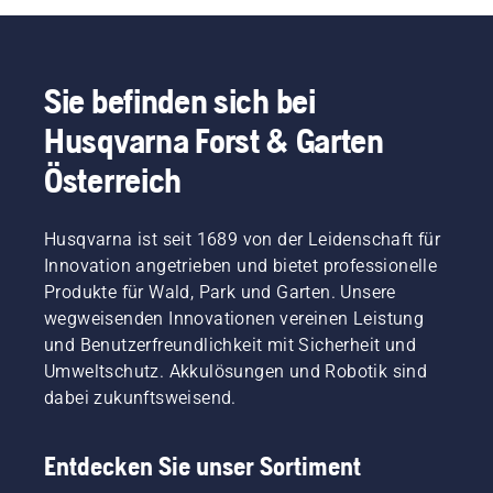
eine
objektive
und
wiederkehrende
Sie befinden sich bei
Messung
wichtiger
Husqvarna Forst & Garten
grüner
KPIs für
Österreich
städtische
Gebiete
bereitstellt.
Husqvarna ist seit 1689 von der Leidenschaft für
Innovation angetrieben und bietet professionelle
Produkte für Wald, Park und Garten. Unsere
wegweisenden Innovationen vereinen Leistung
und Benutzerfreundlichkeit mit Sicherheit und
Umweltschutz. Akkulösungen und Robotik sind
dabei zukunftsweisend.
Entdecken Sie unser Sortiment