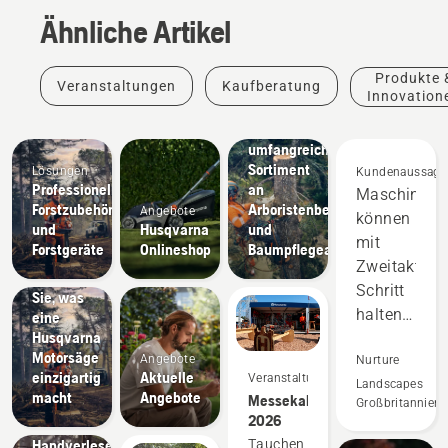
Ähnliche Artikel
Produkte 
Veranstaltungen
Kaufberatung
Innovation
Lösungen
Ein
umfangreiches
Sortiment
Lösungen
Kundenaussage
Professionelles
an
Maschinen
Forstzubehör
Arboristenbedarf
Angebote
können
und
Husqvarna
und
mit
Forstgeräte
Onlineshop
Baumpflegeausrüstung
Zweitaktger
Erleben
Schritt
Sie, was
halten
eine
Husqvarna
und
Produkte
Motorsäge
Angebote
übertreffen
Nurture
&
einzigartig
Aktuelle
Veranstaltungen
sie
Landscapes
Innovationen
macht
Angebote
Messekalender
Husqvarna-
Großbritannien
sogar
2026
Schutzkleidung:
in
Handverlesene
Tauchen