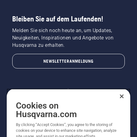
Bleiben Sie auf dem Laufenden!
Melden Sie sich noch heute an, um Updates,
Neuigkeiten, Inspirationen und Angebote von
Husqvarna zu erhalten.
NEWSLETTERANMELDUNG
Cookies on
Husqvarna.com
By clicking “Accept Cookies”, you agree to the storing of
© Husqvarna AB (publ). Alle Rechte vorbehalten.
cookies on your device to enhance site navigation, analyze
Preisänderungen, Irrtümer, Text- und Satzfehler sind
site usage, and assist in our marketing efforts.