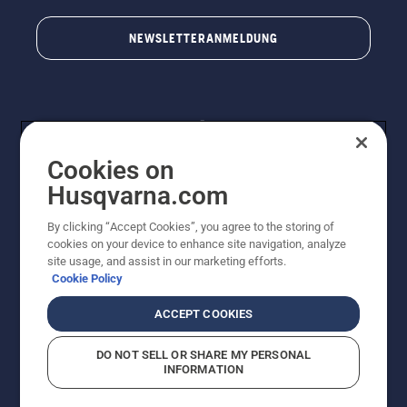
NEWSLETTERANMELDUNG
Cookies on
Husqvarna.com
By clicking “Accept Cookies”, you agree to the storing of
© Husqvarna AB (publ). Alle Rechte vorbehalten.
cookies on your device to enhance site navigation, analyze
Preisänderungen, Irrtümer, Text- und Satzfehler sind
site usage, and assist in our marketing efforts.
vorbehalten. Bei den Preisangaben handelt es sich um
Cookie Policy
unverbindliche Preisempfehlungen in Euro inkl. der
gesetzlichen Mehrwertsteuer. Alle Preise sind
ACCEPT COOKIES
unverbindliche Preisempfehlungen (inkl. MwSt), es sei
denn sie sind für den direkten Kauf verfügbar.
DO NOT SELL OR SHARE MY PERSONAL
Cookie-Richtlinie
Nutzungsbedingungen
AGBs
INFORMATION
Datenschutzerklärung
Impressum
Vermutete Verstöße melden