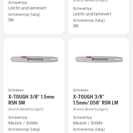
(Keine Bewertungen)
Schwerttyp
X-
X-
Leicht und laminiert
Schwerttyp
Force
Force
Leicht und laminiert
Schienentyp (lang)
SN
3/8"
Schiene
Schienentyp (lang)
SN
1.5mm
3/8"
SM
1.5
anzeigen
mm
LM
anzeigen
Schienen
Schienen
Mehr
Mehr
X-TOUGH 3/8" 1.5mm
X-TOUGH 3/8"
Details
Details
RSN SM
1.5mm/.058" RSN LM
zu
zu
(Keine Bewertungen)
(Keine Bewertungen)
X-
X-
Schwerttyp
Schwerttyp
TOUGH
TOUGH
Massiv / Solide
Massiv / Solide
3/8"
3/8"
Schienentyp (lang)
Schienentyp (lang)