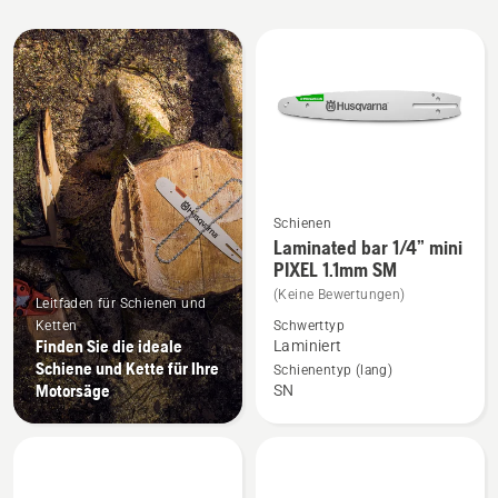
Alle
Produkte
Schienen
Mehr
Laminated bar 1/4” mini
Details
PIXEL 1.1mm SM
zu
(Keine Bewertungen)
Leitfaden für Schienen und
Laminated
Ketten
Schwerttyp
bar
Finden Sie die ideale
Laminiert
Schiene und Kette für Ihre
1/4”
Schienentyp (lang)
Motorsäge
SN
mini
PIXEL
1.1mm
SM