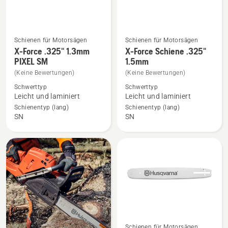
anzeigen
Schienen für Motorsägen
Schienen für Motorsägen
Mehr
Mehr
X-Force .325" 1.3mm
X-Force Schiene .325"
Details
Details
PIXEL SM
1.5mm
zu
zu
(Keine Bewertungen)
(Keine Bewertungen)
X-
X-
Schwerttyp
Schwerttyp
Force
Force
Leicht und laminiert
Leicht und laminiert
.325"
Schiene
Schienentyp (lang)
Schienentyp (lang)
SN
SN
1.3mm
.325"
PIXEL
1.5mm
SM
anzeigen
anzeigen
Schienen für Motorsägen