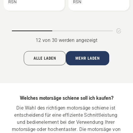
RSN
RSN
1.5mm
1.5mm/.058"
RSN
RSN
SM
LM
anzeigen
anzeigen
12 von 30 werden angezeigt
ALLE LADEN
MEHR LADEN
Welches motorsäge schiene soll ich kaufen?
Die Wahl des richtigen motorsäge schiene ist 
entscheidend für eine effiziente Schnittleistung 
und bedienelement bei der Verwendung Ihrer 
motorsäge oder hochentaster. Die motorsäge von 