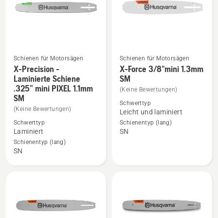
anzeigen
Schienen für Motorsägen
Schienen für Motorsägen
X-Precision -
X-Force 3/8"mini 1.3mm
Mehr
Mehr
Laminierte Schiene
SM
Details
Details
.325” mini PIXEL 1.1mm
(Keine Bewertungen)
SM
zu
zu
Schwerttyp
X-
X-
(Keine Bewertungen)
Leicht und laminiert
Precision
Force
Schwerttyp
Schienentyp (lang)
Laminiert
SN
-
3/8"mini
Schienentyp (lang)
Laminierte
1.3mm
SN
Schiene
SM
.325”
anzeigen
mini
PIXEL
1.1mm
SM