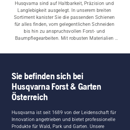
Husqvarna sind auf Haltbarkeit, Präzision und 
Langlebigkeit ausgelegt. In unserem breiten 
Sortiment kanister Sie die passenden Schienen 
für alles finden, vom gelegentlichen Schneiden 
bis hin zu anspruchsvollen Forst- und 
Baumpflegearbeiten. Mit robusten Materialien 
und Präzisionstechnik tragen sie dazu bei, ein 
reibungsloses und effizientes Arbeiten und 
konsistente Ergebnisse zu gewährleisten.
Sie befinden sich bei
Husqvarna Forst & Garten
Österreich
Husqvarna ist seit 1689 von der Leidenschaft für
Innovation angetrieben und bietet professionelle
Produkte für Wald, Park und Garten. Unsere