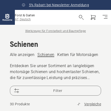
5% Rabatt bei Newsletter Anmeldung
Forst & Garten
AT, Deutsch
Werkzeuge für Forstarbeit und Baumpflege
Schienen
Alle anzeigen
Schienen
Ketten für Motorsägen
Feil
Entdecken Sie unser Sortiment an langlebigen
motorsäge Schienen und hochentaster Schienen,
die für zuverlässige Leistung und präzises
Schneiden ausgelegt sind.
Filter
30 Produkte
Vergleiche