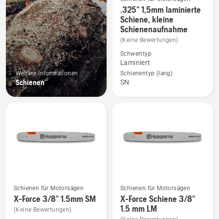
.325" 1,5mm laminierte
Mehr
Schiene, kleine
Details
Schienenaufnahme
zu
(Keine Bewertungen)
.325"
Schwerttyp
1,5mm
Laminiert
laminierte
Weitere Informationen
Schienentyp (lang)
Schiene,
Schienen
SN
kleine
Schienenaufnahme
anzeigen
Schienen für Motorsägen
Schienen für Motorsägen
Mehr
Mehr
X-Force 3/8" 1.5mm SM
X-Force Schiene 3/8"
Details
Details
1.5 mm LM
(Keine Bewertungen)
zu
zu