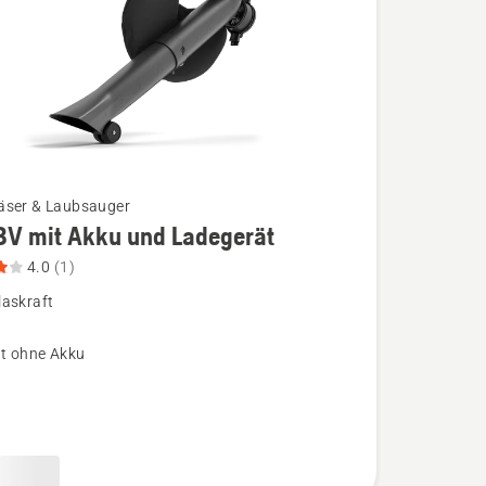
äser & Laubsauger
BV mit Akku und Ladegerät
4.0
(1)
laskraft
t ohne Akku
ät
,