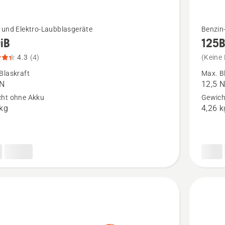
Mehr
 und Elektro-Laubblasgeräte
Benzin
iB
125
Details
zu
4.3
(4)
(Keine
125B
Blaskraft
Max. B
 N
12,5 
n,
anzeige
ht ohne Akku
Gewich
tbewertung
 kg
4,26 k