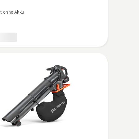
t ohne Akku
ät
,
bewertung