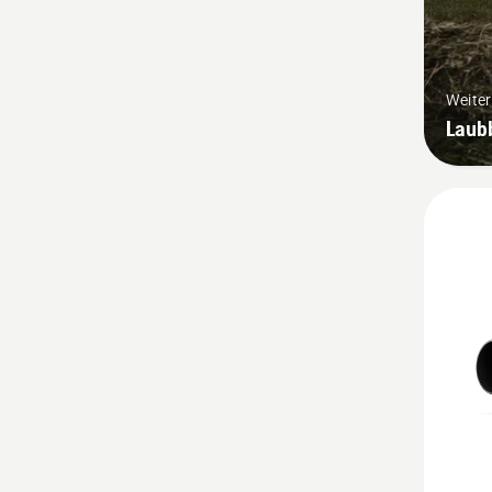
Weite
Laub