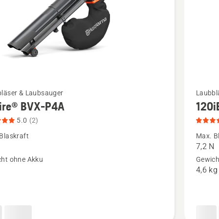
5
Mehr
läser & Laubsauger
Laubbl
ire® BVX-P4A
120i
Details
zu
5.0
(2)
®
120iBV
Blaskraft
Max. B
N
7,2 N
mit
ht ohne Akku
Gewich
Akku
4,6 kg
n,
und
tbewertung
Ladeger
anzeigen