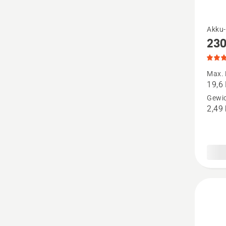
Mehr
Akku-
230
Details
zu
230iB
Max. 
19,6
anzeige
Gewic
Produk
2,49
4.3
von
5