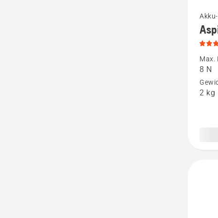
Mehr
Akku-
Asp
Details
zu
Aspire
Max. 
8 N
B8X-
Gewic
P4A
2 kg
anzeige
Produk
4.5
von
5