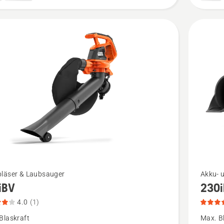
Produkt
4
von
5
Mehr
läser & Laubsauger
Akku- 
iBV
230i
Details
zu
4.0
(1)
230iB
Blaskraft
Max. B