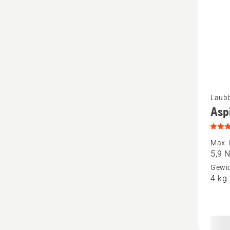
Mehr
Laubb
Asp
Details
zu
Aspire
Max. 
5,9 
BVX-
Gewic
P4A
4 kg
anzeige
Produk
5