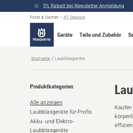
5% Rabatt bei Newsletter Anmeldung
Forst & Garten
–
AT, Deutsch
Geräte
Teile und Zubehör
S
Startseite
Laubblasgeräte
Lau
Produktkategorien
Alle anzeigen
Kaufen 
Laubblasgeräte für Profis
körperl
Akku- und Elektro-
effizie
Laubblasgeräte