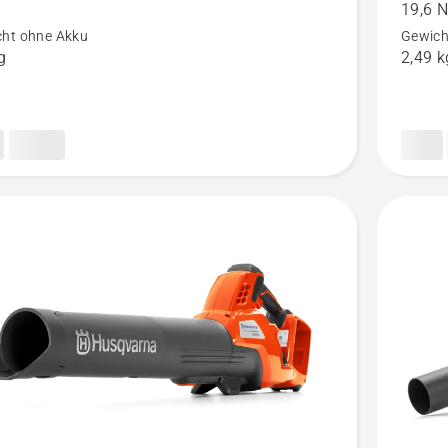
N
19,6 
n,
mit
ht ohne Akku
Gewich
tbewertung
Akku
g
2,49 k
und
Ladeger
anzeigen
Produkt
4.3
von
5