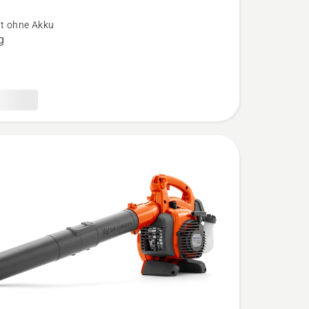
N
t ohne Akku
g
ät
,
bewertung