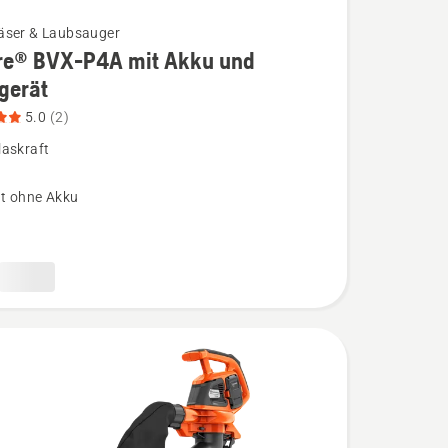
äser & Laubsauger
re® BVX-P4A mit Akku und
gerät
5.0
(2)
laskraft
t ohne Akku
ät
,
bewertung