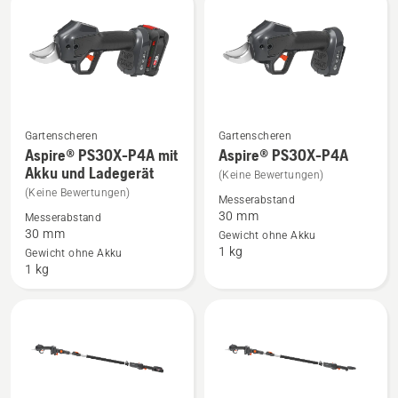
Produkte
Gartenscheren
Gartenscheren
Mehr
Mehr
Aspire® PS30X-P4A mit
Aspire® PS30X-P4A
Details
Details
Akku und Ladegerät
(Keine Bewertungen)
zu
zu
(Keine Bewertungen)
Messerabstand
Aspire®
Aspire®
30 mm
Messerabstand
PS30X-
PS30X-
30 mm
Gewicht ohne Akku
1 kg
P4A
P4A
Gewicht ohne Akku
1 kg
mit
anzeigen
Akku
und
Ladegerät
anzeigen