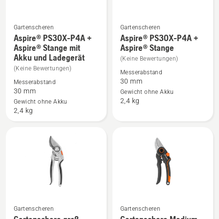
Gartenscheren
Gartenscheren
Aspire® PS30X-P4A +
Aspire® PS30X-P4A +
Mehr
Mehr
Aspire® Stange mit
Aspire® Stange
Details
Details
Akku und Ladegerät
(Keine Bewertungen)
zu
zu
(Keine Bewertungen)
Messerabstand
Aspire®
Aspire®
30 mm
Messerabstand
PS30X-
PS30X-
30 mm
Gewicht ohne Akku
P4A
P4A
2,4 kg
Gewicht ohne Akku
+
+
2,4 kg
Aspire®
Aspire®
Stange
Stange
mit
anzeigen
Akku
und
Ladegerät
anzeigen
Mehr
Mehr
Gartenscheren
Gartenscheren
Details
Details