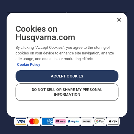
Cookies on
Husqvarna.com
By clicking “Accept Cookies”, you agree to the storing of
© Husqvarna AB (publ). Alle Rechte vorbehalten.
cookies on your device to enhance site navigation, analyze
Preisänderungen, Irrtümer, Text- und Satzfehler sind
site usage, and assist in our marketing efforts.
vorbehalten. Bei den Preisangaben handelt es sich um
Cookie Policy
unverbindliche Preisempfehlungen in Euro inkl. der
gesetzlichen Mehrwertsteuer. Alle Preise sind
ACCEPT COOKIES
unverbindliche Preisempfehlungen (inkl. MwSt), es sei
denn sie sind für den direkten Kauf verfügbar.
DO NOT SELL OR SHARE MY PERSONAL
Cookie-Richtlinie
Nutzungsbedingungen
AGBs
INFORMATION
Datenschutzerklärung
Impressum
Vermutete Verstöße melden