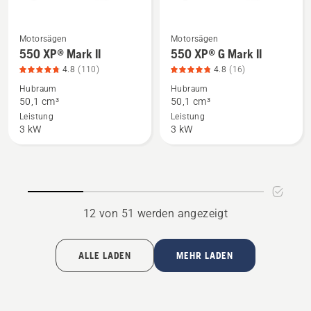
Motorsägen
Motorsägen
Mehr
Mehr
550 XP® Mark II
550 XP® G Mark II
Details
Details
4.8
(110)
4.8
(16)
zu
zu
Hubraum
Hubraum
550 XP®
550 XP®
50,1 cm³
50,1 cm³
Mark
G
Leistung
Leistung
II
Mark
3 kW
3 kW
anzeigen,
II
Produktbewertung
anzeigen,
4.8
Produktbewertung
von
4.8
5
von
12 von 51 werden angezeigt
5
ALLE LADEN
MEHR LADEN