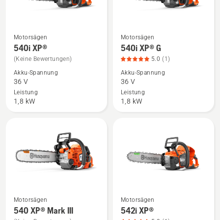
Motorsägen
Motorsägen
Mehr
Mehr
540i XP®
540i XP® G
Details
Details
(Keine Bewertungen)
5.0
(1)
zu
zu
Akku-Spannung
Akku-Spannung
540i
540i
36 V
36 V
XP®
XP®
Leistung
Leistung
anzeigen
G
1,8 kW
1,8 kW
anzeigen,
Produktbewertung
5
von
5
Motorsägen
Motorsägen
Mehr
Mehr
540 XP® Mark III
542i XP®
Details
Details