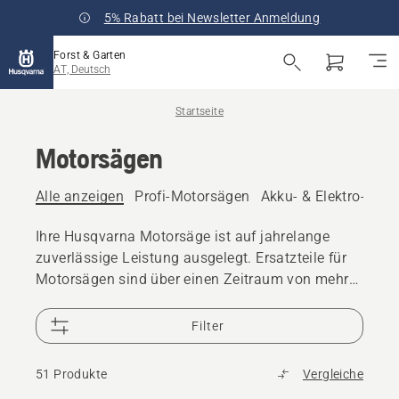
5% Rabatt bei Newsletter Anmeldung
Forst & Garten
AT, Deutsch
Startseite
Motorsägen
Alle anzeigen
Profi-Motorsägen
Akku- & Elektro-Mot
Ihre Husqvarna Motorsäge ist auf jahrelange
zuverlässige Leistung ausgelegt. Ersatzteile für
Motorsägen sind über einen Zeitraum von mehr
als 10 Jahren verfügbar, und 25.000 Händler
weltweit bieten Unterstützung.
Filter
51 Produkte
Vergleiche