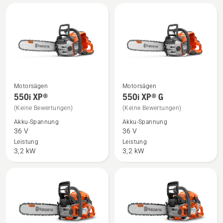
Produktbewertung
4.5
von
5
Motorsägen
Motorsägen
Mehr
Mehr
550i XP®
550i XP® G
Details
Details
(Keine Bewertungen)
(Keine Bewertungen)
zu
zu
Akku-Spannung
Akku-Spannung
550i
550i
36 V
36 V
XP®
XP®
Leistung
Leistung
anzeigen
G
3,2 kW
3,2 kW
anzeigen