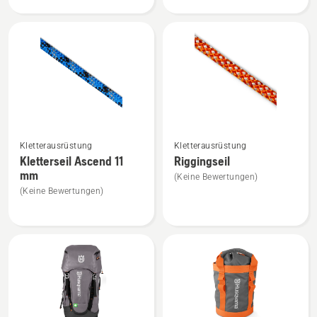
mm
anzeigen
Mehr
Mehr
Kletterausrüstung
Kletterausrüstung
Details
Details
Kletterseil Ascend 11
Riggingseil
zu
zu
mm
(Keine Bewertungen)
Kletterseil
Riggingseil
(Keine Bewertungen)
Ascend
anzeigen
11
mm
anzeigen