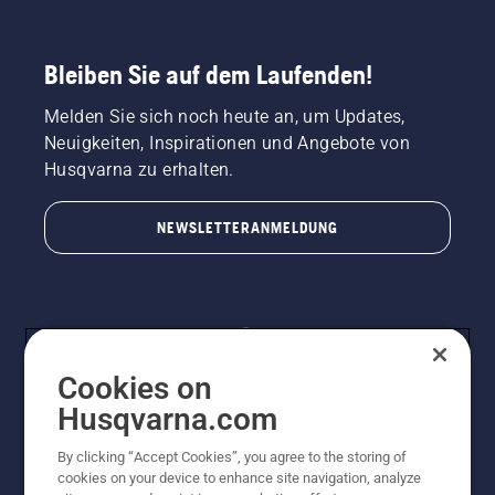
Bleiben Sie auf dem Laufenden!
Melden Sie sich noch heute an, um Updates,
Neuigkeiten, Inspirationen und Angebote von
Husqvarna zu erhalten.
NEWSLETTERANMELDUNG
Cookies on
Husqvarna.com
By clicking “Accept Cookies”, you agree to the storing of
© Husqvarna AB (publ). Alle Rechte vorbehalten.
cookies on your device to enhance site navigation, analyze
Preisänderungen, Irrtümer, Text- und Satzfehler sind