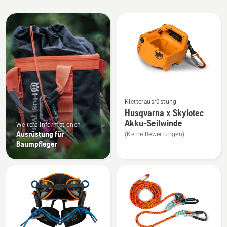
Alle
Produkte
Mehr
Kletterausrüstung
Details
Husqvarna x Skylotec
zu
Akku-Seilwinde
Weitere Informationen
Husqvarna
Ausrüstung für
(Keine Bewertungen)
x
Baumpfleger
Skylotec
Akku-
Seilwinde
anzeigen