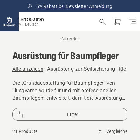
5% Rabatt bei Newsletter Anmeldung
Forst & Garten
AT, Deutsch
Startseite
Ausrüstung für Baumpfleger
Alle anzeigen
Ausrüstung zur Seilsicherung
Klettera
Die „Grundausstattung für Baumpfleger“ von
Husqvarna wurde für und mit professionellen
Baumpflegern entwickelt, damit die Ausrüstung
auch den härtesten Anforderungen entspricht.
Filter
21 Produkte
Vergleiche