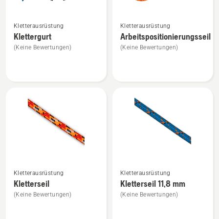
Mehr
Mehr
Kletterausrüstung
Kletterausrüstung
Details
Details
Klettergurt
Arbeitspositionierungsseil
zu
zu
(Keine Bewertungen)
(Keine Bewertungen)
Klettergurt
Arbeitspositionierungsseil
anzeigen
anzeigen
Mehr
Mehr
Kletterausrüstung
Kletterausrüstung
Details
Details
Kletterseil
Kletterseil 11,8 mm
zu
zu
(Keine Bewertungen)
(Keine Bewertungen)
Kletterseil
Kletterseil
anzeigen
11,8