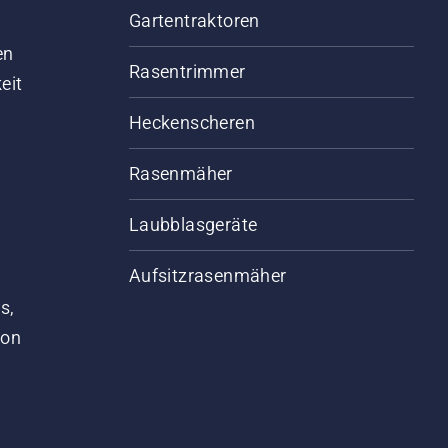
Gartentraktoren
d
en
Rasentrimmer
eit
Heckenscheren
Rasenmäher
Laubblasgeräte
Aufsitzrasenmäher
s,
von