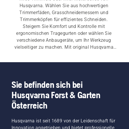
Husqvarna. Wählen Sie aus hochwertigen 
Trimmerfäden, Grasschneidemessern und 
Trimmerköpfen für effizientes Schneiden. 
Steigern Sie Komfort und Kontrolle mit 
ergonomischen Tragegurten oder wählen Sie 
verschiedene Anbaugeräte, um Ihr Werkzeug 
vielseitiger zu machen. Mit original Husqvarna 
Ersatzteilen für Ihren Rasentrimmer oder Ihre 
Motorsense erhalten Sie die Zuverlässigkeit und 
Präzision, die Sie für jede Aufgabe benötigen.
Sie befinden sich bei
Husqvarna Forst & Garten
Österreich
Husqvarna ist seit 1689 von der Leidenschaft für
Innovation angetrieben und bietet professionelle