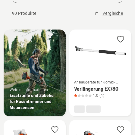
90 Produkte
Vergleiche
Alle
Produkte
Mehr
Anbaugeräte für Kombi-
Details
Trimmer und -Motorsensen
Verlängerung EX780
Weitere Informationen
zu
Ersatzteile und Zubehör
1.0
(1)
Verlängerung
für Rasentrimmer und
EX780
Motorsensen
anzeigen,
Produktbewertung
1
von