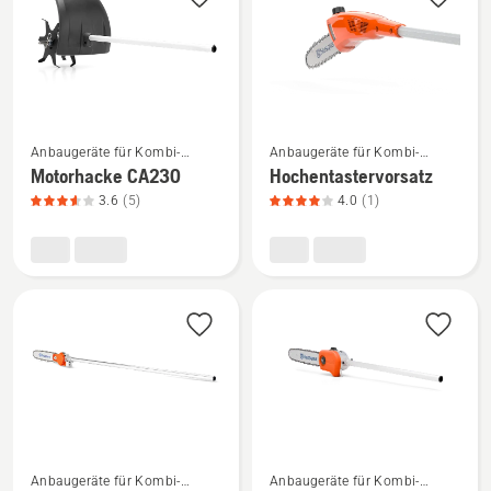
von
5
Mehr
Mehr
Anbaugeräte für Kombi-
Anbaugeräte für Kombi-
Details
Details
Trimmer und -Motorsensen
Trimmer und -Motorsensen
Motorhacke CA230
Hochentastervorsatz
zu
zu
3.6
(5)
4.0
(1)
Motorhacke
Hochentastervorsatz
CA230
anzeigen,
anzeigen,
Produktbewertung
Produktbewertung
4
3.6
von
von
5
5
Mehr
Mehr
Anbaugeräte für Kombi-
Anbaugeräte für Kombi-
Details
Details