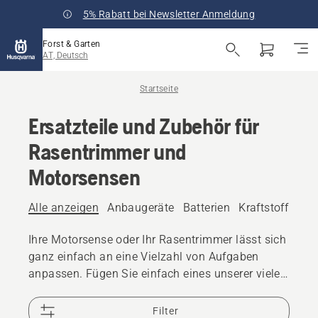
5% Rabatt bei Newsletter Anmeldung
Forst & Garten
AT, Deutsch
Startseite
Ersatzteile und Zubehör für
Rasentrimmer und
Motorsensen
Alle anzeigen
Anbaugeräte
Batterien
Kraftstoff und 
Ihre Motorsense oder Ihr Rasentrimmer lässt sich
ganz einfach an eine Vielzahl von Aufgaben
anpassen. Fügen Sie einfach eines unserer vielen
Zubehörteile hinzu – und machen Sie Ihr
Werkzeug perfekt für jede Aufgabe.
Filter