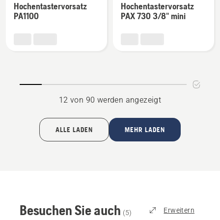
Trimmer und -Motorsensen
Trimmer und -Motorsensen
Hochentastervorsatz
Hochentastervorsatz
zu
zu
PA1100
PAX 730 3/8" mini
Hochentastervorsatz
Hochentastervorsatz
PA1100
PAX 730
anzeigen
3/8"
mini
anzeigen
12 von 90 werden angezeigt
ALLE LADEN
MEHR LADEN
Besuchen Sie auch
Erweitern
(
5
)