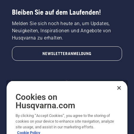
Bleiben Sie auf dem Laufenden!
Melden Sie sich noch heute an, um Updates,
Neuigkeiten, Inspirationen und Angebote von
Husqvarna zu erhalten.
NEWSLETTERANMELDUNG
Cookies on
Husqvarna.com
By clicking “Accept Cookies”, you agree to the storing of
© Husqvarna AB (publ). Alle Rechte vorbehalten.
cookies on your device to enhance site navigation, analyze
Preisänderungen, Irrtümer, Text- und Satzfehler sind
site usage, and assist in our marketing efforts.
vorbehalten. Bei den Preisangaben handelt es sich um
Cookie Policy