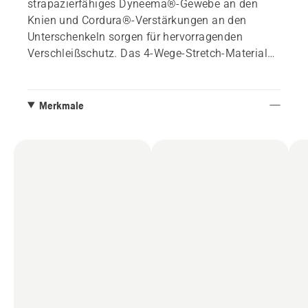
strapazierfähiges Dyneema®-Gewebe an den
Knien und Cordura®-Verstärkungen an den
Unterschenkeln sorgen für hervorragenden
Verschleißschutz. Das 4-Wege-Stretch-Material
sorgt für zusätzlichen Komfort, damit Sie den
ganzen Tag durchhalten. Erfüllt EN ISO 11393
Klasse 1 (20 m/s). Erhältlich in den Größen XS-
Merkmale
XL, Passform für Frauen.