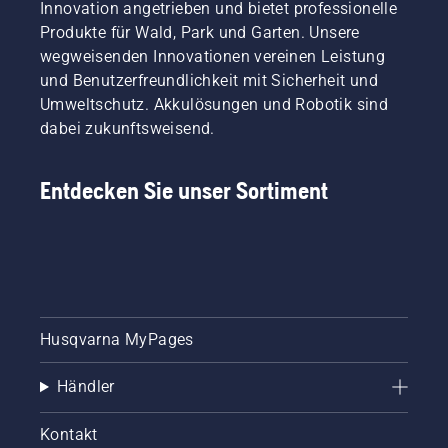
Innovation angetrieben und bietet professionelle
tun - und
welche
Produkte für Wald, Park und Garten. Unsere
Werkzeuge
wegweisenden Innovationen vereinen Leistung
benötigen
und Benutzerfreundlichkeit mit Sicherheit und
Sie
Umweltschutz. Akkulösungen und Robotik sind
dafür?
dabei zukunftsweisend.
Hierfür
haben
wir
Entdecken Sie unser Sortiment
diesen
einfachen
Leitfaden
zum
Baumrückschn
zusammengest
Husqvarna MyPages
Händler
Kontakt