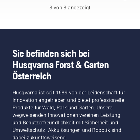
ein paar
Motorsägen
ist
entfernt
unserem
Arbeiten
grundlegende
8 von 8 angezeigt
beitragen.
regelmäßig
und
H-Team.
mit der
Empfehlungen
Schweiß
gleichzeitig
Sie sind
Husqvarna
beachten,
und Öl
neues
aber
Motorsense
können
ausgesetzt –
Wachstum
auch
zusammengest
Sie sich
Stoffe,
gefördert.
unsere
sicher
die in die
Aber
anspruchsvollsten
fühlen
schützende
welche
Kunden.
Sie befinden sich bei
und sich
Schicht
Äste
voll auf
Husqvarna Forst & Garten
gelangen
sollten
die
und
zurückgeschn
Arbeit
Österreich
deren
werden?
konzentrieren.
Funktionalität
Wann
verringern
sollten
Husqvarna ist seit 1689 von der Leidenschaft für
können.
Sie es
Innovation angetrieben und bietet professionelle
tun - und
welche
Produkte für Wald, Park und Garten. Unsere
Werkzeuge
wegweisenden Innovationen vereinen Leistung
benötigen
und Benutzerfreundlichkeit mit Sicherheit und
Sie
Umweltschutz. Akkulösungen und Robotik sind
dafür?
dabei zukunftsweisend.
Hierfür