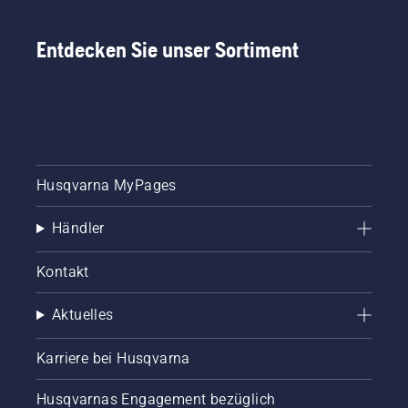
haben
wir
Entdecken Sie unser Sortiment
diesen
einfachen
Leitfaden
zum
Baumrückschn
zusammengest
Husqvarna MyPages
Händler
Kontakt
Aktuelles
Karriere bei Husqvarna
Husqvarnas Engagement bezüglich