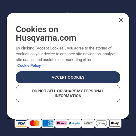
Cookies on
Husqvarna.com
By clicking “Accept Cookies”, you agree to the storing of
© Husqvarna AB (publ). Alle Rechte vorbehalten.
cookies on your device to enhance site navigation, analyze
Preisänderungen, Irrtümer, Text- und Satzfehler sind
site usage, and assist in our marketing efforts.
vorbehalten. Bei den Preisangaben handelt es sich um
Cookie Policy
unverbindliche Preisempfehlungen in Euro inkl. der
gesetzlichen Mehrwertsteuer. Alle Preise sind
ACCEPT COOKIES
unverbindliche Preisempfehlungen (inkl. MwSt), es sei
denn sie sind für den direkten Kauf verfügbar.
DO NOT SELL OR SHARE MY PERSONAL
Cookie-Richtlinie
Nutzungsbedingungen
AGBs
INFORMATION
Datenschutzerklärung
Impressum
Vermutete Verstöße melden