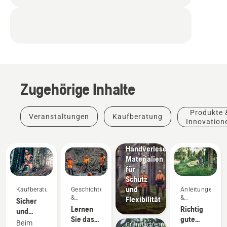
Zugehörige Inhalte
Produkte
&
Produkte 
Veranstaltungen
Kaufberatung
Innovationen
Innovation
Husqvarna-
Schutzkleidung:
Handverlesene
Materialien
für
Schutz
und
Kaufberatung
Geschichten
Anleitungen
&
&
Flexibilität
Sicher
Inspiration
Leitfäden
Lernen
Richtig
und
Sie das
gute
warm –
Beim
Grünflächenpflege