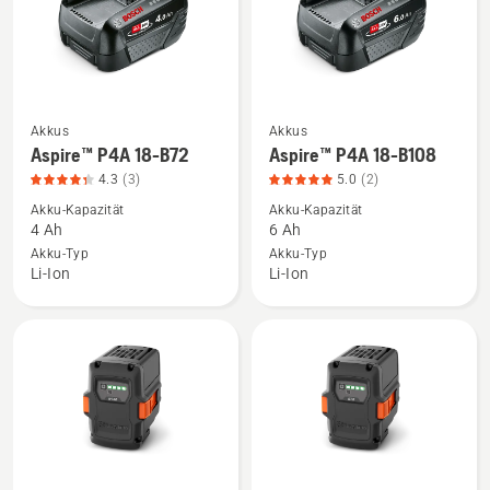
Akkus
Akkus
Mehr
Mehr
Aspire™ P4A 18-B72
Aspire™ P4A 18-B108
Details
Details
4.3
(3)
5.0
(2)
zu
zu
Akku-Kapazität
Akku-Kapazität
Aspire™
Aspire™
4 Ah
6 Ah
P4A
P4A
Akku-Typ
Akku-Typ
18-
18-
Li-Ion
Li-Ion
B72
B108
anzeigen,
anzeigen,
Produktbewertung
Produktbewertung
4.3
5
von
von
5
5