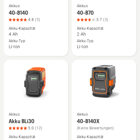
Akkus
Akkus
Mehr
Mehr
40-B140
40-B70
Details
Details
4.8
(5)
3.7
(3)
zu
zu
Akku-Kapazität
Akku-Kapazität
40-
40-
4 Ah
2 Ah
B140
B70
Akku-Typ
Akku-Typ
anzeigen,
anzeigen,
Li-Ion
Li-Ion
Produktbewertung
Produktbewertung
4.8
3.7
von
von
5
5
Akkus
Akkus
Mehr
Mehr
Akku BLi30
40-B140X
Details
Details
5.0
(12)
(Keine Bewertungen)
zu
zu
Akku-Kapazität
Akku-Kapazität
Akku
40-