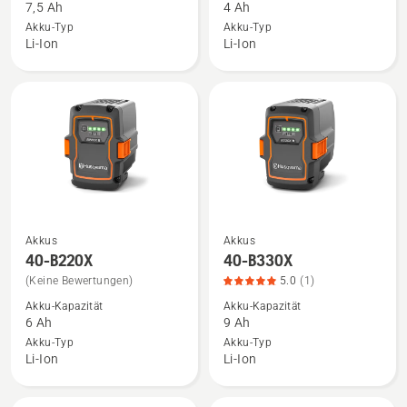
7,5 Ah
4 Ah
BLi30
B140X
Akku-Typ
Akku-Typ
anzeigen,
anzeigen
Li-Ion
Li-Ion
Produktbewertung
5
von
5
Akkus
Akkus
Mehr
Mehr
40-B220X
40-B330X
Details
Details
(Keine Bewertungen)
5.0
(1)
zu
zu
Akku-Kapazität
Akku-Kapazität
40-
40-
6 Ah
9 Ah
B220X
B330X
Akku-Typ
Akku-Typ
anzeigen
anzeigen,
Li-Ion
Li-Ion
Produktbewertung
5