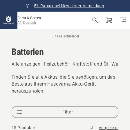
5% Rabatt bei Newsletter Anmeldung
Forst & Garten
AT, Deutsch
Für Freischneider
Batterien
Alle anzeigen
Feilzubehör
Kraftstoff und Öl
Wartungs
Finden Sie alle Akkus, die Sie benötigen, um das
Beste aus Ihrem Husqvarna Akku-Gerät
herauszuholen.
Filter
15 Produkte
Vergleiche