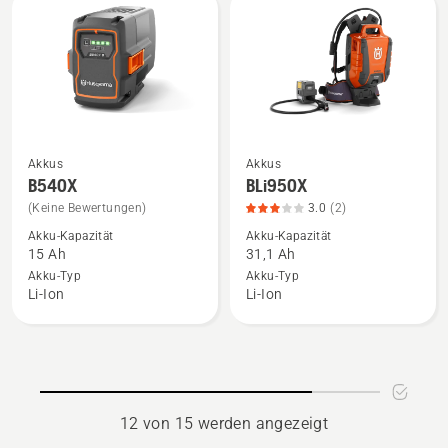
von
5
Akkus
Akkus
Mehr
Mehr
B540X
BLi950X
Details
Details
(Keine Bewertungen)
3.0
(2)
zu
zu
Akku-Kapazität
Akku-Kapazität
B540X
BLi950X
15 Ah
31,1 Ah
anzeigen
anzeigen,
Akku-Typ
Akku-Typ
Produktbewertung
Li-Ion
Li-Ion
3
von
5
12 von 15 werden angezeigt