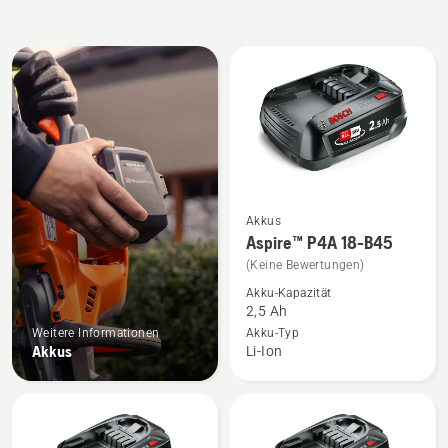
Alle
Produkte
Akkus
Mehr
Aspire™ P4A 18-B45
Details
(Keine Bewertungen)
zu
Akku-Kapazität
Aspire™
2,5 Ah
P4A
Weitere Informationen
Akku-Typ
18-
Akkus
Li-Ion
B45
anzeigen