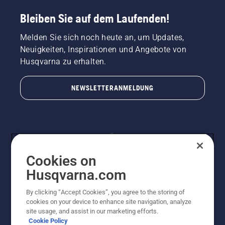
Bleiben Sie auf dem Laufenden!
Melden Sie sich noch heute an, um Updates,
Neuigkeiten, Inspirationen und Angebote von
Husqvarna zu erhalten.
NEWSLETTERANMELDUNG
Cookies on
Husqvarna.com
By clicking “Accept Cookies”, you agree to the storing of
© Husqvarna AB (publ). Alle Rechte vorbehalten.
cookies on your device to enhance site navigation, analyze
Preisänderungen, Irrtümer, Text- und Satzfehler sind
site usage, and assist in our marketing efforts.
vorbehalten. Bei den Preisangaben handelt es sich um
Cookie Policy
unverbindliche Preisempfehlungen in Euro inkl. der