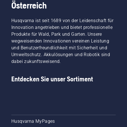
Österreich
bei
kann.
Sie
Husqvarna.
Drücken
länger
Sie
und
Husqvarna ist seit 1689 von der Leidenschaft für
einfach
ohne
Innovation angetrieben und bietet professionelle
auf die
Pausen
Taste
arbeiten
Produkte für Wald, Park und Garten. Unsere
am
können.
wegweisenden Innovationen vereinen Leistung
Akku-
und Benutzerfreundlichkeit mit Sicherheit und
Trimmer,
Umweltschutz. Akkulösungen und Robotik sind
um den
dabei zukunftsweisend.
savE-
Modus
ein- oder
Entdecken Sie unser Sortiment
auszuschalten.
Husqvarna MyPages