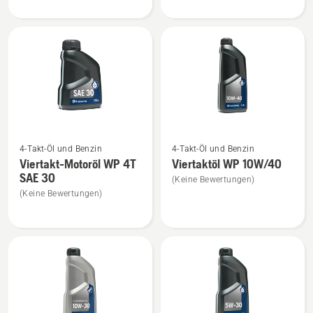
Synthetisches
2-
Zweitaktöl
Takt
anzeigen
anzeigen
Mehr
Mehr
4-Takt-Öl und Benzin
4-Takt-Öl und Benzin
Details
Details
Viertakt-Motoröl WP 4T
Viertaktöl WP 10W/40
zu
zu
SAE 30
(Keine Bewertungen)
Viertakt-
Viertaktöl
(Keine Bewertungen)
Motoröl
WP 10W/40
WP 4T
anzeigen
SAE 30
anzeigen