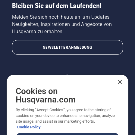
Bleiben Sie auf dem Laufenden!
Melden Sie sich noch heute an, um Updates,
Neuigkeiten, Inspirationen und Angebote von
Husqvarna zu erhalten.
NEWSLETTERANMELDUNG
Cookies on
Husqvarna.com
By clicking “Accept Cookies”, you agree to the storing of
© Husqvarna AB (publ). Alle Rechte vorbehalten.
cookies on your device to enhance site navigation, analyze
Preisänderungen, Irrtümer, Text- und Satzfehler sind
site usage, and assist in our marketing efforts.
vorbehalten. Bei den Preisangaben handelt es sich um
Cookie Policy
unverbindliche Preisempfehlungen in Euro inkl. der