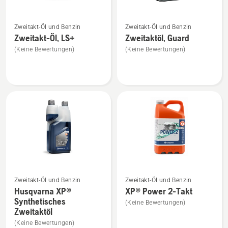
Mehr
Mehr
Zweitakt-Öl und Benzin
Zweitakt-Öl und Benzin
Details
Details
Zweitakt-Öl, LS+
Zweitaktöl, Guard
zu
zu
(Keine Bewertungen)
(Keine Bewertungen)
Zweitakt-
Zweitaktöl,
Öl,
Guard
LS+
anzeigen
anzeigen
Mehr
Mehr
Zweitakt-Öl und Benzin
Zweitakt-Öl und Benzin
Details
Details
Husqvarna XP®
XP® Power 2-Takt
zu
zu
Synthetisches
(Keine Bewertungen)
Husqvarna
XP®
Zweitaktöl
XP®
Power
(Keine Bewertungen)