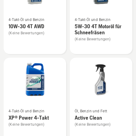
Mehr
Mehr
4-Takt-Öl und Benzin
4-Takt-Öl und Benzin
Details
Details
10W-30 4T AWD
5W-30 4T Motoröl für
zu
zu
Schneefräsen
(Keine Bewertungen)
10W-
5W-
(Keine Bewertungen)
30
30
4T
4T
AWD
Motoröl
anzeigen
für
Schneefräsen
anzeigen
Mehr
Mehr
4-Takt-Öl und Benzin
Öl, Benzin und Fett
Details
Details
XP® Power 4-Takt
Active Clean
zu
zu
(Keine Bewertungen)
(Keine Bewertungen)
XP®
Active
Power
Clean