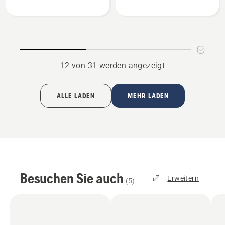
4-
anzeigen
Takt
anzeigen
12 von 31 werden angezeigt
ALLE LADEN
MEHR LADEN
Besuchen Sie auch
Erweitern
(
5
)