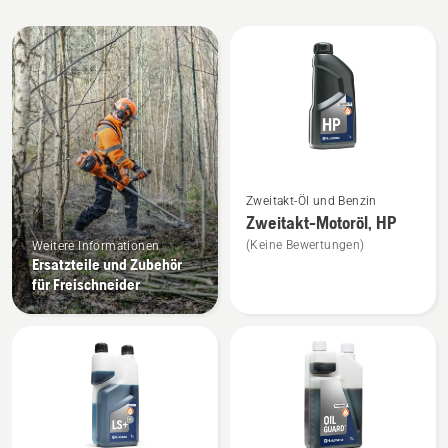
Alle
Produkte
Mehr
Zweitakt-Öl und Benzin
Details
Zweitakt-Motoröl, HP
zu
(Keine Bewertungen)
Weitere Informationen
Zweitakt-
Ersatzteile und Zubehör
Motoröl,
für Freischneider
HP
anzeigen