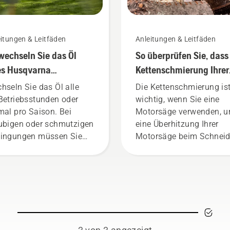
itungen & Leitfäden
Anleitungen & Leitfäden
wechseln Sie das Öl
So überprüfen Sie, dass
es Husqvarna
Kettenschmierung Ihrer
senmähers
Motorsäge funktioniert
hseln Sie das Öl alle
Die Kettenschmierung is
Betriebsstunden oder
wichtig, wenn Sie eine
mal pro Saison. Bei
Motorsäge verwenden, 
ubigen oder schmutzigen
eine Überhitzung Ihrer
ingungen müssen Sie
Motorsäge beim Schnei
 Öl ggf. öfter wechseln.
zu verhindern und
gibt zwei Möglichkeiten,
sicherzustellen, dass sie
 Öl abzulassen. Beide
sich reibungsfrei um die
hoden werden in diesem
Schiene bewegt. Dies
eo gezeigt.
verlängert die Lebensda
von Schiene und Kette.
Befolgen Sie die