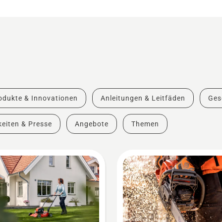
odukte & Innovationen
Anleitungen & Leitfäden
Ges
eiten & Presse
Angebote
Themen