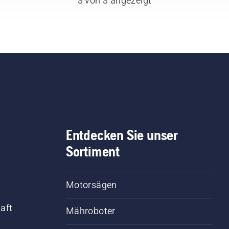
3 von 3 angezeigt
Anweisungen in diesem
kurzen Video, um zu
erfahren, wie Sie überpr
können, ob das
Kettenschmiersystem
korrekt funktioniert. Prüf
Sie zuerst den Ölstand.
Starten Sie Ihre Motorsä
und stellen Sie sicher, d
die Kettenbremse
ausgeschaltet ist. Erhöh
Entdecken Sie unser
Sie die Drehzahl des
Sortiment
Motorsägenmotors ein p
Zentimeter vom Stamm
eines Baumes entfernt. Ö
Motorsägen
am Stamm zeigt an, das
das Schmiersystem
aft
Mähroboter
funktioniert.