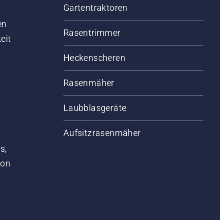
Gartentraktoren
d
en
Rasentrimmer
eit
Heckenscheren
Rasenmäher
Laubblasgeräte
Aufsitzrasenmäher
s,
von