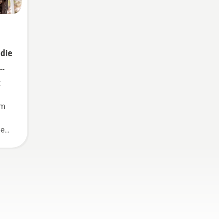
 die
t
um
den
uer