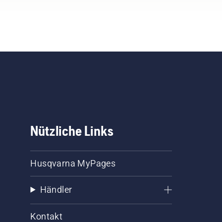
üfen
en
ge
ass
en
Nützliche Links
aar
Husqvarna MyPages
l
s
Händler
Kontakt