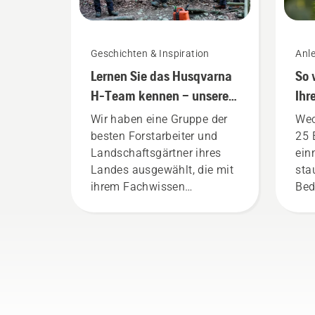
Geschichten & Inspiration
Anle
Lernen Sie das Husqvarna
So 
H-Team kennen – unsere
Ihr
anspruchsvollsten
Ra
Wir haben eine Gruppe der
Wec
Benutzer
besten Forstarbeiter und
25 
Landschaftsgärtner ihres
ein
Landes ausgewählt, die mit
sta
ihrem Fachwissen
Bed
ausgezeichnete Botschafter
das
unserer Marke sind: Sie alle
Es 
sind Mitglieder in unserem
das
H-Team. Sie sind aber auch
Met
unsere anspruchsvollsten
Vid
Kunden.