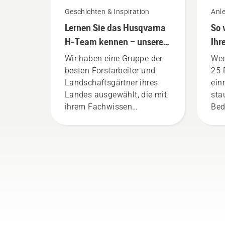
Geschichten & Inspiration
Anle
Lernen Sie das Husqvarna
So 
H-Team kennen – unsere
Ihr
anspruchsvollsten
Ra
Wir haben eine Gruppe der
Wec
Benutzer
besten Forstarbeiter und
25 
Landschaftsgärtner ihres
ein
Landes ausgewählt, die mit
sta
ihrem Fachwissen
Bed
ausgezeichnete Botschafter
das
unserer Marke sind: Sie alle
Es 
sind Mitglieder in unserem
das
H-Team. Sie sind aber auch
Met
unsere anspruchsvollsten
Vid
Kunden.