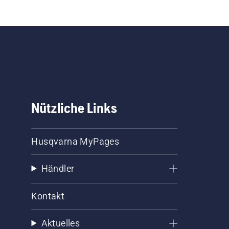
üfen
en
ge
ass
en
Nützliche Links
aar
Husqvarna MyPages
l
s
Händler
Kontakt
Aktuelles