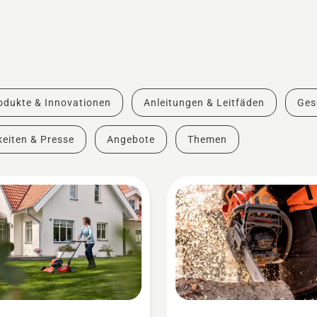
odukte & Innovationen
Anleitungen & Leitfäden
Ges
eiten & Presse
Angebote
Themen