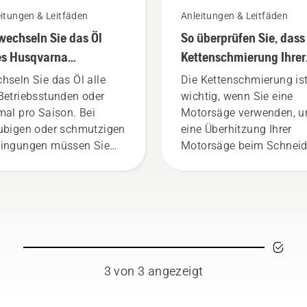
itungen & Leitfäden
Anleitungen & Leitfäden
wechseln Sie das Öl
So überprüfen Sie, dass
es Husqvarna
Kettenschmierung Ihrer
senmähers
Motorsäge funktioniert
hseln Sie das Öl alle
Die Kettenschmierung is
Betriebsstunden oder
wichtig, wenn Sie eine
mal pro Saison. Bei
Motorsäge verwenden, 
ubigen oder schmutzigen
eine Überhitzung Ihrer
ingungen müssen Sie
Motorsäge beim Schnei
 Öl ggf. öfter wechseln.
zu verhindern und
gibt zwei Möglichkeiten,
sicherzustellen, dass sie
 Öl abzulassen. Beide
sich reibungsfrei um die
hoden werden in diesem
Schiene bewegt. Dies
eo gezeigt.
verlängert die Lebensda
von Schiene und Kette.
Befolgen Sie die
3 von 3 angezeigt
Anweisungen in diesem
kurzen Video, um zu