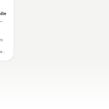
 die
t
um
den
uer