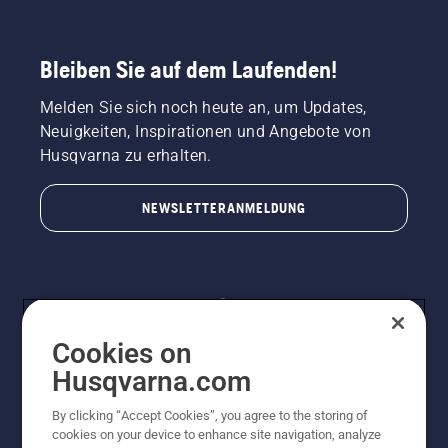
Bleiben Sie auf dem Laufenden!
Melden Sie sich noch heute an, um Updates,
Neuigkeiten, Inspirationen und Angebote von
Husqvarna zu erhalten.
NEWSLETTERANMELDUNG
Cookies on
Husqvarna.com
By clicking “Accept Cookies”, you agree to the storing of
© Husqvarna AB (publ). Alle Rechte vorbehalten.
cookies on your device to enhance site navigation, analyze
Preisänderungen, Irrtümer, Text- und Satzfehler sind