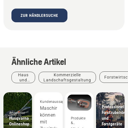
ZUR HÄNDLERSUCHE
Ähnliche Artikel
Haus
Kommerzielle
Forstwirtsc
und
Landschaftsgestaltung
Garten
Lösungen
Kundenaussagen
Professionelle
Maschinen
Produkte
Forstzubehör
Angebote
können
&
Husqvarna
und
Produkte
Innovationen
mit
&
Onlineshop
Forstgeräte
Husqvarna-
Innovationen