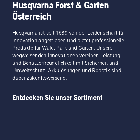
Sie auf
Husqvarna Forst & Garten
den
Tankdeckel
Österreich
und
drehen
Sie ihn
Husqvarna ist seit 1689 von der Leidenschaft für
mit der
Innovation angetrieben und bietet professionelle
Hand
Produkte für Wald, Park und Garten. Unsere
oder
wegweisenden Innovationen vereinen Leistung
verwenden
und Benutzerfreundlichkeit mit Sicherheit und
Sie bei
Bedarf
Umweltschutz. Akkulösungen und Robotik sind
einen
dabei zukunftsweisend.
Schraubenzieher.
Entdecken Sie unser Sortiment