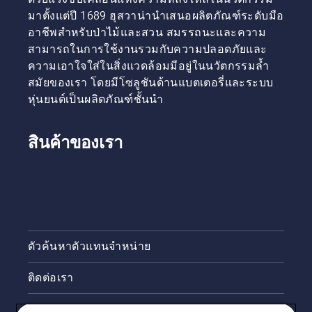
สภาพให้
หล่อลื่น
มาตั้งแต่ปี 1689 ฮุสวาน่านำเสนอผลิตภัณฑ์ระดับมือ
เข้าที่ จึง
โซ่ของ
อาชีพสำหรับป่าไม้และสวน สมรรถนะและความ
ควร
เลื่อยโซ่
สามารถในการใช้งานรวมกับความปลอดภัยและ
ตรวจ
ยนต์ของ
สอบ
ความเอาใจใส่ในสิ่งแวดล้อมมีอยู่ในนวัตกรรมล้ำ
คุณ
ความตึง
สมัยของเรา โดยมีโซลูชันด้านแบตเตอรี่และระบบ
ทำงาน
ให้บ่อย
ได้อย่าง
หุ่นยนต์เป็นผลิตภัณฑ์ชั้นนำ
ครั้งขึ้น
ถูกต้อง
ก่อนอื่น
ให้ตรวจ
สินค้าของเรา
สอบ
ระดับ
น้ำมัน
ของคุณ
สตาร์ท
เลื่อยโซ่
ยนต์และ
ตัวค้นหาตัวแทนจำหน่าย
ตรวจดู
ให้แน่ใจ
ติดต่อเรา
ว่าเบรก
โซ่ปิด
การ
ข่าวสารและกิจกรรม