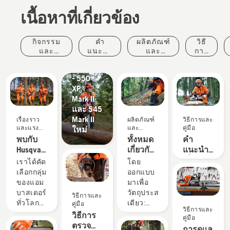
เนื้อหาที่เกี่ยวข้อง
ผลิตภัณฑ์
กิจกรรม
คำ
ผลิตภัณฑ์
วิธี
และ
และ
แนะนำ
และ
การ
นวัตกรรม
เหตุการณ์
ในการ
นวัตกรรม
และ
#NEWCHAINSAWGENERATION
ซื้อ
คู่มือ
- 550
XP®
Mark II
และ 545
Mark II
เรื่องราว
ผลิตภัณฑ์
วิธีการและ
และแรง
และ
คู่มือ
ใหม่
บันดาลใจ
นวัตกรรม
พบกับ
ทั้งหมด
คำ
Husqvarna
เกี่ยวกับ
แนะนำ
H-Team -
ผลลัพธ์:
เกี่ยวกับ
เราได้คัด
โดย
ผู้ใช้ที่
ขอ
ตะไบ
เลือกกลุ่ม
ออกแบบ
คาดหวัง
แนะนำ
และ
ของแอม
มาเพื่อ
ประสิทธิภาพ
โซ่เลื่อย
อุปกรณ์
บาสเดอร์
วัตถุประสงค์
วิธีการและ
สูงสุด
Husqvarna
ตะไบ
ทั่วโลกที่
เดียว:
คู่มือ
วิธีการและ
ของเรา
X-CUT®
มีทักษะ
เพื่อ
วิธีการ
คู่มือ
สูงและ
ปรับปรุง
ตรวจ
เรื่องราว
การดูแล