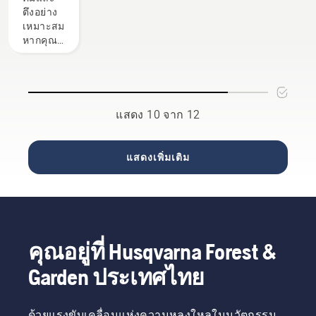
แผ่น
ตึงอย่าง
ชีวิตได้
เมื่อ
บังคับโซ่
เหมาะสม
จึงจำเป็น
ทำงาน
ได้โดยไม่
หากคุณ
ที่จะต้อง
ด้วย
เกิดแรง
ต้องการ
ปรับโซ่
เสียด
ทำงาน
เป็น
ทาน ซึ่ง
อย่างมี
ประจำ
จะช่วย
ประสิทธิภาพ
เพื่อไม่ให้
ยืดอายุ
ปลอดภัย
โซ่หย่อน
แสดง 10 จาก 12
การใช้
และ
ตรวจ
งานของ
แม่นยำ
สอบ
แผ่น
การใช้เก
ความตึง
แสดงเพิ่มเติม
บังคับโซ่
จตะไบจะ
ของโซ่
และโซ่
ช่วย
ทุกครั้งที่
ปฏิบัติ
ทำให้โซ่
เติมเชื้อ
ตามคำ
อยู่ใน
เพลิง
แนะนำ
สภาพดี
หมายเหตุ!
ในวิดีโอ
ได้ง่าย
โซ่เลื่อย
คุณอยู่ที่ Husqvarna Forest &
สั้นๆ นี้
ขึ้น
ใหม่จะมี
เพื่อเรียน
ช่วงระยะ
Garden ประเทศไทย
รู้วิธีการ
เวลาช่วง
ตรวจ
แรกใน
สอบว่า
การปรับ
ด้วยแรงขับเคลื่อนแห่งความหลงใหลในนวัตกรรม
ระบบ