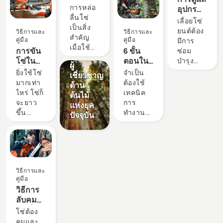
ได้รับการ
ประสิทธิภาพ
สอบ
และแรง
การหล่อ
อุปกรณ์
ยอมรับ
เลื่อยโซ่
ว่าการ
บันดาลใจ
ลื่นโซ่
ตัดของ
เลื่อยโซ่
จากมือ
ยนต์ฮุ
หล่อลื่น
Husqvarna
เป็นสิ่ง
คุณ
ยนต์ต้อง
วิธีการและ
วิธีการและ
อาชีพ
สวาน่า
โซ่
Tree
สำคัญ
คู่มือ
คู่มือ
มีการ
ด้านป่า
และดัง
ทำงาน
Talks:
เมื่อใช้
การขัน
6 ขั้น
ซ่อม
ไม้และ
นั้นจึง
กับเลื่อย
เสียงจาก
เลื่อยโซ่
โซ่ใน
ตอนใน
บำรุง
สวนที่ดี
เพิ่ม
โซ่ยนต์
ผู้
ยนต์เพื่อ
เลื่อยโซ่
การโค่น
อย่าง
ยิ่งใช้โซ่
จำเป็น
ที่สุดใน
ผลลัพธ์
ของคุณ
เชี่ยวชาญ
ป้องกัน
ยนต์ฮุ
ต้นไม้ให้
สม่ำเสมอ
มากเท่า
ต้องใช้
ประเทศ
ของคุณ
หรือไม่
ด้าน
ไม่ให้โซ่
สวาน่า
สำเร็จ
เพื่อให้
ไหร่ โซ่ก็
เทคนิค
พวกเขา
ให้สูงสุด
ต้นไม้
ของเลื่อย
ให้แน่น
ทำงาน
จะยาว
การ
คือ H-
นี่คือวิธี
แห่งยุค
โซ่ยนต์
ได้ดีที่สุด
ขึ้น
ทำงานที่
Team
การ
ปัจจุบัน
เกิดความ
และ
เท่านั้น
ถูกต้องใน
ของเรา
ทำงาน
ร้อนสูง
มีอายุการ
โซ่ที่
การโค่น
และพวก
เกินไปใน
ใช้งานที่
หย่อน
ต้นไม้ ไม่
เขาคือผู้
ขณะ
ยาวนาน
อาจหลุด
เพียงเพื่อ
ใช้ที่มี
ทำการ
นี่คือคู่มือ
ออกและ
สร้าง
ความ
ตัด และ
สำหรับ
วิธีการและ
ทำให้เกิด
สภาพ
ต้องการ
เพื่อให้
คู่มือ
สิ่งที่คุณ
การบาด
แวดล้อม
สูงที่สุด
แน่ใจว่า
วิธีการ
สามารถ
เจ็บสาหัส
ที่ความ
ของเรา
โซ่จะ
ลับคม
ดูแลได้
หรือเป็น
ปลอดภัย
เคลื่อนที่
โซ่เลื่อย
เอง
โซ่ต้อง
อันตราย
แต่ยังเพิ่ม
ไปรอบๆ
โซ่ยนต์
คมและ
ถึงแก่
ประสิทธิภาพ