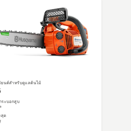
ซ่ยนต์สำหรับดูแลต้นไม้
5
กระบอกสูบ
³
งสุด
W