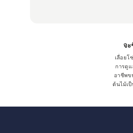
จะซ
เลื่อยโซ
การดูแล
อาชีพขน
ต้นไม้เป
ไฟฟ้าแบ
ฮุสวาน่า
อุปกรณ