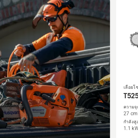
cts
ดู
เลื่อยโ
T52
ราย
ละเอียด
ความจุ
27 cm
เพิ่ม
กำลังสู
เติม
1.1 k
เกี่ยว