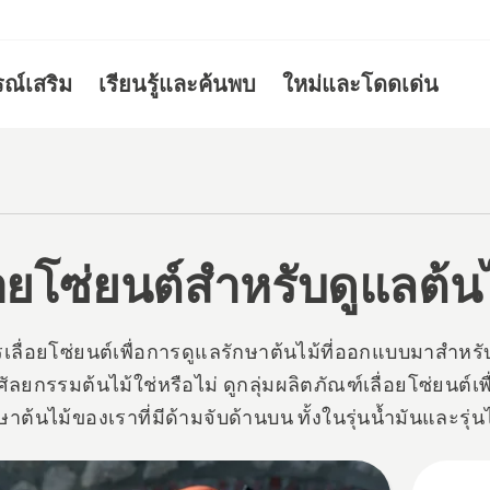
รณ์เสริม
เรียนรู้และค้นพบ
ใหม่และโดดเด่น
่อยโซ่ยนต์สำหรับดูแลต้น
เลื่อยโซ่ยนต์เพื่อการดูแลรักษาต้นไม้ที่ออกแบบมาสำหร
ศัลยกรรมต้นไม้ใช่หรือไม่ ดูกลุ่มผลิตภัณฑ์เลื่อยโซ่ยนต์เพ
ษาต้นไม้ของเราที่มีด้ามจับด้านบน ทั้งในรุ่นน้ำมันและรุ่นไ
ตอรี่ โซ่ X-Precision™ และ X-CUT™ ที่จะช่วยเพิ่มประสิท
ห้คุณยิ่งขึ้นไป