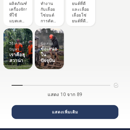
X-Torq®
เราใน
ยนต์ที่ดี
ผลิตภัณฑ์
ทำงาน
ยนต์ที่ดี
คำนึงถึง
สร้างสรรค์
อยู่ในป่า
ของฮุ
การตัด
ที่สุด
เครื่องจักร
กับเลื่อย
และเลื่อย
เลื่อยโซ่
แม้จะ
สวาน่า
กิ่งอย่าง
สำหรับ
ที่ใช้
โซ่ยนต์
เลื่อยโซ่
ยนต์ที่ดี
สวม
ปลอดภัย
ความ
แบตเตอรี่
การตัดกิ่ง
ยนต์ที่ดี
และล้ำ
ถุงมือ กด
และมี
ต้องการ
ที่ทรง
มักเป็น
ที่สุด
สมัยที่สุด
ฝาแล้ว
ประสิทธิภาพ
ของคุณ
พลัง แต่
ขั้นตอน
สำหรับ
ในโลก
ใช้มือ
กระนั้น
การ
ความ
หมุนหรือ
วิธีการแก้
ข้อเสนอ
สำหรับ
ทำงานที่
ต้องการ
ใช้
ข้อเสนอ
ปัญหา
งานบาง
ต้องใช้
เฉพาะ
ไขควง
เราคือฮุ
ใน
งาน คุณ
เวลาและ
ของคุณ
หาก
สวาน่า
ปัจจุบัน
อาจ
ความ
อาจมี
จำเป็น
ต้องการ
พยายาม
ความ
เครื่องจักร
สูงสุด ใน
แตกต่าง
ที่ขับ
อีกแง่
กันอย่าง
เคลื่อน
หนึ่งก็คือ
มาก เรา
ด้วยเชื้อ
คุณจะได้
รู้ดีว่า
แสดง 10 จาก 89
เพลิง
ประโยชน์
ปัจจัยใด
เทคโนโลยี
อย่าง
มีความ
X-Torq®
มากมาย
สำคัญ
แสดงเพิ่มเติม
ของเรา
ด้วยการ
เมื่อคุณ
ให้กำลัง
เรียนรู้
ตัดสินใจ
และแรง
เทคนิคที่
เลือก