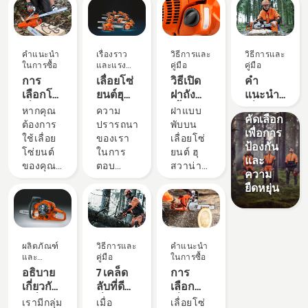
อาชีพ
ผลิตภัณฑ์
และ
นวัตกรรม
คำแนะนำ
เรื่องราว
วิธีการและ
วิธีการและ
ชุดป้อง
ในการซื้อ
และแรง
คู่มือ
คู่มือ
บันดาลใจ
กันของฮุ
การ
เลื่อยโซ่
วิธีเปิด
คำ
สวาน่า:
เลือกโซ่
ยนต์ฮุ
ฝาถัง
แนะนำ
วัสดุที่ถูก
เลื่อยโซ่
สวาน่า -
เชื้อเพลิง
เกี่ยวกับ
หากคุณ
ความ
ฝาแบบ
คัดเลือก
ยนต์ที่
ได้รับ
ของ
ตะไบ
ต้องการ
ปรารถนา
พับบน
เพื่อการ
เหมาะ
การ
เลื่อยโซ่
และ
ใช้เลื่อย
ของเรา
เลื่อยโซ่
ป้องกัน
สม:
สนับสนุน
ยนต์
อุปกรณ์
โซ่ยนต์
ในการ
ยนต์ ฮุ
และ
เคล็ดลับ
จากผู้ใช้
ตะไบ
ของคุณ
ตอบ
สวาน่า
ความ
บาง
ของเรา
อย่างคุ้ม
สนอง
ช่วยให้
ยืดหยุ่น
อย่าง
ตั้งแต่ปี
ค่าที่สุด
ความ
คุณ
1959
คุณ
ต้องการ
สามารถ
จำเป็น
ที่แท้จริง
เติมเชื้อ
ต้องเลือก
ของมือ
เพลิงให้
ผลิตภัณฑ์
วิธีการและ
คำแนะนำ
โซ่เลื่อย
อาชีพ
กับเลื่อย
และ
คู่มือ
ในการซื้อ
อย่าง
ด้านการ
โซ่ยนต์
นวัตกรรม
อธิบาย
7 เคล็ด
การ
เหมาะสม
ทำป่าไม้
ของคุณ
เกี่ยวกับ
ลับที่ดี
เลือก
นี่คือบาง
กระตุ้น
ได้ง่าย
เครื่องยนต์
ที่สุดของ
เลื่อยโซ่
เรามีกลุ่ม
เมื่อ
เลื่อยโซ่
สิ่งที่ควร
ให้เรา
ขึ้นเมื่อ