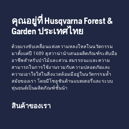
บิดที่คุณ
ดี
เลื่อยที่
ต้องการ
สมบูรณ์
ด้วยการ
แบบ
คุณอยู่ที่ Husqvarna Forest &
เผาไหม้ที่
สำหรับ
มี
คุณ
Garden ประเทศไทย
ประสิทธิภาพ
สูง
ด้วยแรงขับเคลื่อนแห่งความหลงใหลในนวัตกรรม
มาตั้งแต่ปี 1689 ฮุสวาน่านำเสนอผลิตภัณฑ์ระดับมือ
อาชีพสำหรับป่าไม้และสวน สมรรถนะและความ
สามารถในการใช้งานรวมกับความปลอดภัยและ
ความเอาใจใส่ในสิ่งแวดล้อมมีอยู่ในนวัตกรรมล้ำ
สมัยของเรา โดยมีโซลูชันด้านแบตเตอรี่และระบบ
หุ่นยนต์เป็นผลิตภัณฑ์ชั้นนำ
สินค้าของเรา