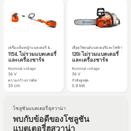
All
products
เครื่องเล็มหญ้าแบตเตอรี่ &
เลื่อยโซ่ยนต์แบตเตอรี่และไฟฟ้า
ดู
ดู
ไฟฟ้า
115iL ไม่รวมแบตเตอรี่
120i ไม่รวมแบตเตอรี่
ราย
ราย
และเครื่องชาร์จ
และเครื่องชาร์จ
ละเอียด
ละเอียด
Nominal voltage
Nominal voltage
เพิ่ม
เพิ่ม
36 V
36 V
เติม
เติม
ความกว้างการตัด
กำลังสูงสุด
เกี่ยว
เกี่ยว
33 cm
0.8 kW
กับ
กับ
115iL
120i
ไม่
ไม่
โซลูชันแบตเตอรี่ฮุสวาน่า
รวม
รวม
พบกับข้อดีของโซลูชัน
แบตเตอรี่
แบตเตอรี่
และ
และ
แบตเตอรี่ฮุสวาน่า