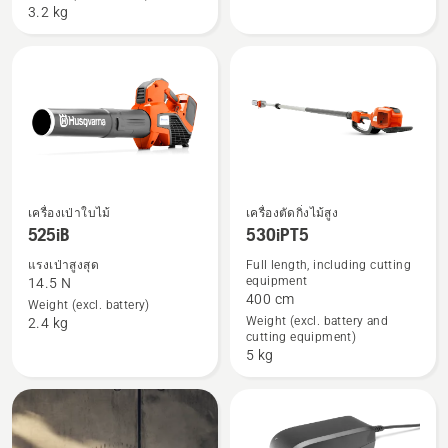
3.2 kg
กับ
กับ
115iHD45
120iB
ไม่
ไม่
รวม
รวม
แบตเตอรี่
แบตเตอรี่
และ
และ
เครื่อง
เครื่อง
ชาร์จ
ชาร์จ
เครื่องเป่าใบไม้
เครื่องตัดกิ่งไม้สูง
ดู
ดู
525iB
530iPT5
ราย
ราย
แรงเป่าสูงสุด
Full length, including cutting
ละเอียด
ละเอียด
equipment
14.5 N
เพิ่ม
เพิ่ม
400 cm
Weight (excl. battery)
เติม
เติม
Weight (excl. battery and
2.4 kg
cutting equipment)
เกี่ยว
เกี่ยว
5 kg
กับ
กับ
525iB
530iPT5