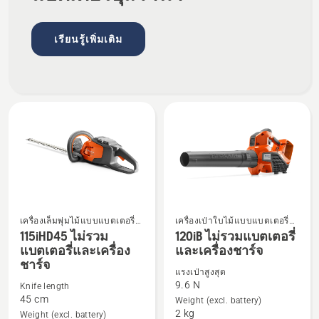
เครื่อง
เครื่อง
ชาร์จ
ชาร์จ
เรียนรู้เพิ่มเติม
เครื่องเล็มพุ่มไม้แบบแบตเตอรี่
เครื่องเป่าใบไม้แบบแบตเตอรี่
ดู
ดู
และไฟฟ้า
และไฟฟ้า
115iHD45 ไม่รวม
120iB ไม่รวมแบตเตอรี่
ราย
ราย
แบตเตอรี่และเครื่อง
และเครื่องชาร์จ
ชาร์จ
ละเอียด
ละเอียด
แรงเป่าสูงสุด
เพิ่ม
เพิ่ม
9.6 N
Knife length
เติม
เติม
45 cm
Weight (excl. battery)
2 kg
เกี่ยว
เกี่ยว
Weight (excl. battery)