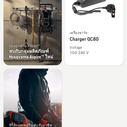
ดู
เครื่องชาร์จ
ราย
Charger QC80
ละเอียด
Husqvarna Aspire™
เพิ่ม
Voltage
พบกับกลุ่มผลิตภัณฑ์
100-240 V
เติม
Husqvarna Aspire™ ใหม่
เกี่ยว
กับ
Charger
QC80
ซีรี่ส์แบตเตอรี่ระดับมืออาชีพ