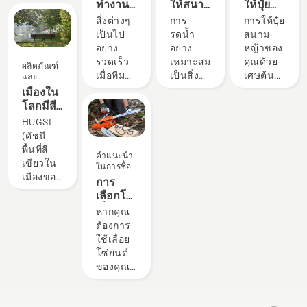
ทำงานที่
ให้สนาม
ให้ปุ๋ย
กีฬา และ
เครื่องจักร
ทำ
สูงและ
ปลอดภัย
หญ้า
ด้วยเศษ
สิ่งต่างๆ
การ
การให้ปุ๋ย
กิจกรรม
ที่ขับ
กิจกรรม
ได้รับการ
กว่าใน
ของคุณ
ต้นหญ้า
เป็นไป
รดน้ำ
สนาม
การทำ
เคลื่อน
กับ
ยอมรับ
จังหวะที่
และ
อย่าง
อย่าง
หญ้าของ
สวนโดย
ด้วยเชื้อ
ครอบครัว
จากมือ
รวดเร็ว
ใบไม้
รวดเร็ว
เหมาะสม
คุณด้วย
ไม่สึกลง
เพลิง
และ
ผลิตภัณฑ์
อาชีพ
ตามแนว
เมื่อทีม
เป็นสิ่ง
เศษต้น
เหลือเป็น
เทคโนโลยี
เพื่อนๆ
และ
ด้านป่า
ฉนวน
นวัตกรรม
โค่น
จำเป็น
หญ้าและ
แผ่นบาง
X-Torq®
ใช่หรือ
เมืองใน
ไม้และ
ไฟฟ้า
ต้นไม้
สำหรับ
ใบไม้
เป็นไปได้
ของเรา
ไม่ แต่ถ้า
โลกมีสี
สวนที่ดี
และตัด
สนาม
สามารถ
หรือไม่
ให้กำลัง
หาก
เขียว
HUGSI
ที่สุดใน
กิ่งก้าน
หญ้าที่
ช่วยคุณ
เราได้
และแรง
สนาม
มากแค่
(ดัชนี
ประเทศ
ตามแนว
เขียว
ประหยัด
ปรึกษาผู้
บิดที่คุณ
หญ้าของ
ไหน
พื้นที่สี
พวกเขา
คำแนะนำ
ฉนวน
ชอุ่มและ
เวลาและ
ที่ช่ำชอง
ต้องการ
คุณมี
เขียวใน
คือ H-
ในการซื้อ
ไฟฟ้า
มีสุขภาพ
เงิน นี่คือ
ในธุรกิจ
ด้วยการ
หญ้าแห้ง
เมืองของ
Team
การ
เป็นงาน
ดี ต่อไปนี้
เคล็ดลับ
ด้านนี้
เผาไหม้ที่
เป็นสี
ฮุสวาน่า
ของเรา
เลือกโซ่
ยากที่
เป็นเคล็ด
ที่ดีที่สุด
เพื่อหาคำ
มี
น้ำตาล
–
และพวก
เลื่อยโซ่
หากคุณ
ต้องการ
ลับของฮุ
ในการให้
ตอบ
ประสิทธิภาพ
และเต็ม
Husqvarna
เขาคือผู้
ยนต์ที่
ต้องการ
ความ
สวาน่า
ปุ๋ยสนาม
สูง
ไปด้วย
Urban
ใช้ที่มี
เหมาะ
ใช้เลื่อย
แม่นยำ
ในการ
หญ้าของ
วัชพืชล่ะ
Green
ความ
สม:
โซ่ยนต์
สูงตลอด
ดูแลให้
คุณด้วย
ไม่ต้อง
Space
ต้องการ
เคล็ดลับ
ของคุณ
เวลา
หญ้าของ
เศษหญ้า
กังวลไป
Index)
สูงที่สุด
บาง
อย่างคุ้ม
Gerry
คุณชุ่ม
และ
ต่อไปนี้
คือ
ของเรา
อย่าง
ค่าที่สุด
Breton ผู้
ฉ่ำอย่าง
ใบไม้
เป็นคำ
โซลูชัน