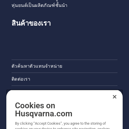
เขียวใน
กำไร Bill
หุ่นยนต์เป็นผลิตภัณฑ์ชั้นนำ
เมือง
Raleigh
ผู้ใช้เลื่อย
และ
สินค้าของเรา
เพื่อนร่วม
งานของ
เขา
ทำงาน
อย่าง
ฉลาด
โดยใช้
ตัวค้นหาตัวแทนจำหน่าย
เทคนิค
การ
ติดต่อเรา
ทำงานที่
ดีขึ้นและ
ทำอย่าง
ข่าวสารและกิจกรรม
ปลอดภัย
และถูก
Cookies on
ข้อมูลผลิตภัณฑ์ทางกฎหมาย
หลัก
Husqvarna.com
สรีรศาสตร์
มากขึ้น
ไซต์ฮุสวาน่าอื่นๆ
By clicking “Accept Cookies”, you agree to the storing of
cookies on your device to enhance site navigation, analyze