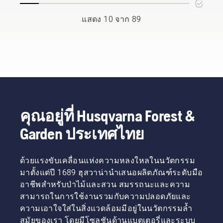
คุณ
อำนวย
สมบูรณ์
แนะนำที
ดาวเทียม
จำเป็น
การฝ่าย
แบบ
ละขั้น
ที่ใช้ AI
แสดง 10 จาก 89
ต้องเลือก
ความ
ตอนเกี่ยว
ซึ่งจะวัด
โซ่เลื่อย
ปลอดภัย
กับวิธี
ความ
อย่าง
ของ
การ
เป็นสี
เหมาะสม
Lucas
ซ่อมแซม
เขียวของ
นี่คือบาง
Tree
สนาม
เมืองรอบ
สิ่งที่ควร
Experts
หญ้าที่
โลกโดย
คำนึงถึง
ตัดสินใจ
ขึ้นไม่ปะ
การดู
ตั้งแต่
ติดปะต่อ
พื้นที่สี
เนิ่นๆ ใน
กัน
เขียวจาก
การ
คุณอยู่ที่ Husqvarna Forest &
ด้านบน
ลงทุนกับ
เป้าหมาย
Garden ประเทศไทย
เลื่อยฮุ
คือ เพื่อ
สวาน่าที่
ช่วย
มีเบรกโซ่
ปกป้อง
ด้วยแรงขับเคลื่อนแห่งความหลงใหลในนวัตกรรม
TrioBrake
และ
อันมี
มาตั้งแต่ปี 1689 ฮุสวาน่านำเสนอผลิตภัณฑ์ระดับมือ
ปรับปรุง
เอกลักษณ์
อาชีพสำหรับป่าไม้และสวน สมรรถนะและความ
การเพิ่ม
พิสูจน์
รวมถึง
สามารถในการใช้งานรวมกับความปลอดภัยและ
แล้วว่า
การดูแล
ความเอาใจใส่ในสิ่งแวดล้อมมีอยู่ในนวัตกรรมล้ำ
เป็นการ
พื้นที่สี
สมัยของเรา โดยมีโซลูชันด้านแบตเตอรี่และระบบ
ลงทุนที่มี