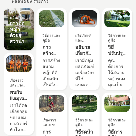
ผลลัพธ์ 89 รายการ
ผลิตภัณฑ์
และ
นวัตกรรม
การตัด
หญ้า
ด้วยฮุ
วิธีการและ
ผลิตภัณฑ์
วิธีการและ
คู่มือ
และ
คู่มือ
สวาน่า
นวัตกรรม
การ
อธิบาย
วิธี
สร้าง
เกี่ยวกับ
ปรับปรุง
สนาม
เครื่องยนต์
สนาม
การสร้าง
เรามีกลุ่ม
คุณ
หญ้าที่
X-Torq®
หญ้า
สนาม
ผลิตภัณฑ์
ต้องการ
สมบูรณ์
ของฮุ
ของคุณ
หญ้าที่ดี
เครื่องจักร
ให้สนาม
แบบ
สวาน่า
และ
เยี่ยมนับ
ที่ใช้
หญ้าของ
เรื่องราว
แก้ไข
เป็นสิ่งที่
แบตเตอรี่
คุณเป็น
และแรง
หญ้าที่
บันดาลใจ
ท้าทาย
ที่ทรง
สถานที่
พบกับ
ขึ้นไม่ปะ
แต่คุณจะ
พลัง แต่
เขียว
Husqvarna
ติดปะต่อ
ทำ
กระนั้น
ชอุ่ม
H-Team -
เราได้คัด
กัน
อย่างไร
สำหรับ
เหมาะ
ผู้ใช้ที่
เลือกกลุ่ม
เพื่อให้
งานบาง
อย่างยิ่ง
คาดหวัง
ของแอม
เรื่องราว
วิธีการและ
วิธีการและ
หญ้าทน
งาน คุณ
สำหรับ
ประสิทธิภาพ
บาสเดอร์
และแรง
คู่มือ
คู่มือ
ต่อการ
อาจ
การพัก
สูงสุด
ทั่วโลกที่
บันดาลใจ
การ
วิธีรดน้ำ
วิธีการ
แข่งขัน
ต้องการ
ผ่อนหรือ
ของเรา
มีทักษะ