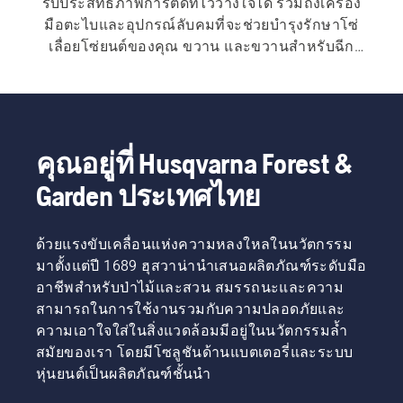
รับประสิทธิภาพการตัดที่ไว้วางใจได้ รวมถึงเครื่อง
มือตะไบและอุปกรณ์ลับคมที่จะช่วยบํารุงรักษาโซ่
เลื่อยโซ่ยนต์ของคุณ ขวาน และขวานสําหรับฉีก
แตกที่ออกแบบมาเพื่อความทนทานและความสมดุล 
เครื่องมือเพิ่มเติม เช่น ชะแลงโค่นต้นไม้ ลิ่ม ตะขอ
ท่อนไม้ และคีมสําหรับการยกของจะช่วยปรับปรุง
การควบคุมเมื่อโค่นต้นไม้ และจัดการกับท่อนซุง
หนัก อุปกรณ์เสริมที่ใช้งานได้จริง รวมถึงเข็มขัด
คุณอยู่ที่ Husqvarna Forest &
สําหรับใช้ในป่าและเครื่องมือวัด รองรับงานที่มี
Garden ประเทศไทย
ประสิทธิภาพและเป็นระเบียบในป่า
ด้วยแรงขับเคลื่อนแห่งความหลงใหลในนวัตกรรม
มาตั้งแต่ปี 1689 ฮุสวาน่านำเสนอผลิตภัณฑ์ระดับมือ
อาชีพสำหรับป่าไม้และสวน สมรรถนะและความ
สามารถในการใช้งานรวมกับความปลอดภัยและ
ความเอาใจใส่ในสิ่งแวดล้อมมีอยู่ในนวัตกรรมล้ำ
สมัยของเรา โดยมีโซลูชันด้านแบตเตอรี่และระบบ
หุ่นยนต์เป็นผลิตภัณฑ์ชั้นนำ