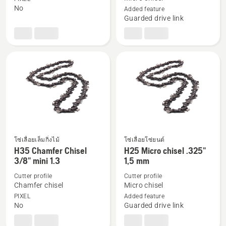
เติม
เติม
No
Added feature
Guarded drive link
เกี่ยว
เกี่ยว
กับ
กับ
X-
Saw
CUT
chain
C85
H00
1/4"
1,3
mm
โซ่เลื่อยเล็มกิ่งไม้
โซ่เลื่อยโซ่ยนต์
ดู
ดู
H35 Chamfer Chisel
H25 Micro chisel .325"
ราย
ราย
3/8" mini 1.3
1,5 mm
ละเอียด
ละเอียด
Cutter profile
Cutter profile
เพิ่ม
เพิ่ม
Chamfer chisel
Micro chisel
เติม
เติม
PIXEL
Added feature
No
Guarded drive link
เกี่ยว
เกี่ยว
กับ
กับ