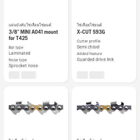
แผ่นบังคับโซ่เลื่อยโซ่ยนต์
โซ่เลื่อยโซ่ยนต์
ดู
ดู
3/8" MINI A041 mount
X-CUT S93G
ราย
ราย
for T425
Cutter profile
ละเอียด
ละเอียด
Semi chisel
Bar type
เพิ่ม
เพิ่ม
Laminated
Added feature
เติม
เติม
Guarded drive link
Nose type
Sprocket nose
เกี่ยว
เกี่ยว
กับ
กับ
3/8"
X-
MINI
CUT
A041
S93G
mount
for
T425