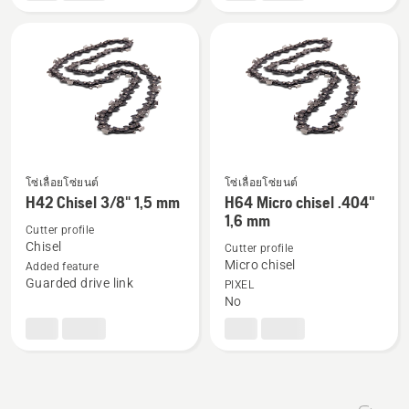
H35
H25
Chamfer
Micro
Chisel
chisel
3/8"
.325"
mini
1,5
1.3
mm
โซ่เลื่อยโซ่ยนต์
โซ่เลื่อยโซ่ยนต์
ดู
ดู
H42 Chisel 3/8" 1,5 mm
H64 Micro chisel .404''
ราย
ราย
1,6 mm
Cutter profile
ละเอียด
ละเอียด
Chisel
Cutter profile
เพิ่ม
เพิ่ม
Micro chisel
Added feature
เติม
เติม
Guarded drive link
PIXEL
No
เกี่ยว
เกี่ยว
กับ
กับ
H42
H64
Chisel
Micro
3/8"
chisel