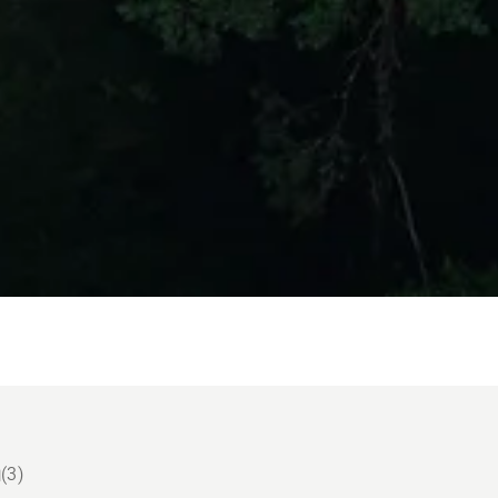
ด
(3)