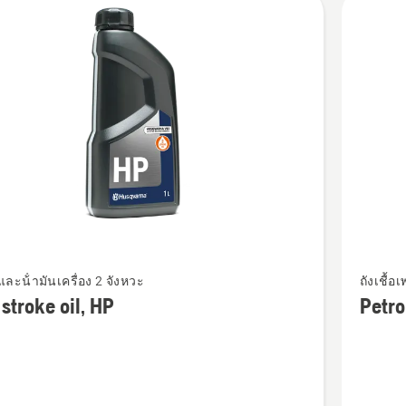
cts
ดู
นและน้ํามันเครื่อง 2 จังหวะ
ถังเชื้อ
ราย
stroke oil, HP
Petro
ด
ละเอียด
เพิ่ม
เติม
เกี่ยว