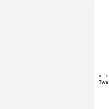
produ
ดู
น้ํามั
ราย
Two 
ละเอีย
เพิ่ม
เติม
เกี่ยว