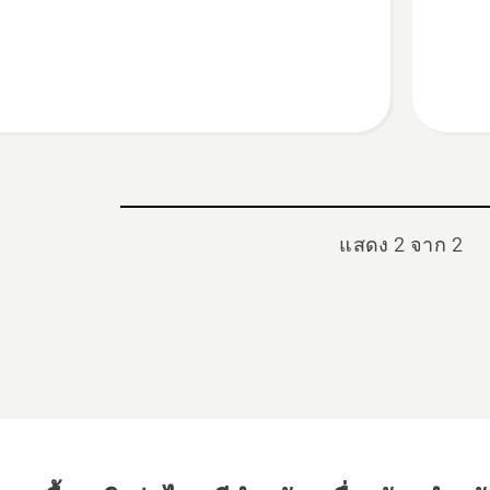
กับ
Petrol
can
6 L
แสดง 2 จาก 2