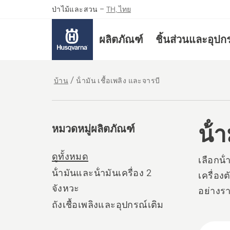
ป่าไม้และสวน
–
TH, ไทย
ผลิตภัณฑ์
ชิ้นส่วนและอุปก
บ้าน
น้ํามัน เชื้อเพลิง และจารบี
น้ํ
หมวดหมู่ผลิตภัณฑ์
ดูทั้งหมด
เลือกน้
น้ํามันและน้ํามันเครื่อง 2
เครื่อง
จังหวะ
อย่างรา
ถังเชื้อเพลิงและอุปกรณ์เติม
All