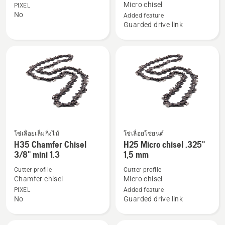
Micro chisel
PIXEL
เติม
เติม
No
Added feature
เกี่ยว
เกี่ยว
Guarded drive link
กับ
กับ
X-
Saw
CUT
chain
C85
H00
1/4"
1,3
mm
โซ่เลื่อยเล็มกิ่งไม้
โซ่เลื่อยโซ่ยนต์
ดู
ดู
H35 Chamfer Chisel
H25 Micro chisel .325"
ราย
ราย
3/8" mini 1.3
1,5 mm
ละเอียด
ละเอียด
Cutter profile
Cutter profile
เพิ่ม
เพิ่ม
Chamfer chisel
Micro chisel
เติม
เติม
PIXEL
Added feature
เกี่ยว
เกี่ยว
No
Guarded drive link
กับ
กับ
H35
H25