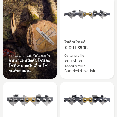
products
ดู
โซ่เลื่อยโซ่ยนต์
ราย
X-CUT S93G
ละเอียด
คำแนะนำแผ่นบังคับโซ่และโซ่
Cutter profile
เพิ่ม
ค้นหาแผ่นบังคับโซ่และ
Semi chisel
เติม
โซ่ที่เหมาะกับเลื่อยโซ่
Added feature
ยนต์ของคุณ
Guarded drive link
เกี่ยว
กับ
X-
CUT
S93G