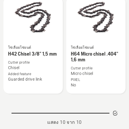
Chamfer
Micro
Chisel
chisel
3/8"
.325"
mini
1,5
1.3
mm
โซ่เลื่อยโซ่ยนต์
โซ่เลื่อยโซ่ยนต์
ดู
ดู
H42 Chisel 3/8" 1,5 mm
H64 Micro chisel .404''
ราย
ราย
1,6 mm
ละเอียด
ละเอียด
Cutter profile
Chisel
Cutter profile
เพิ่ม
เพิ่ม
Micro chisel
Added feature
เติม
เติม
Guarded drive link
PIXEL
เกี่ยว
เกี่ยว
No
กับ
กับ
H42
H64
Chisel
Micro
3/8"
chisel
1,5
.404''
แสดง 10 จาก 10
mm
1,6