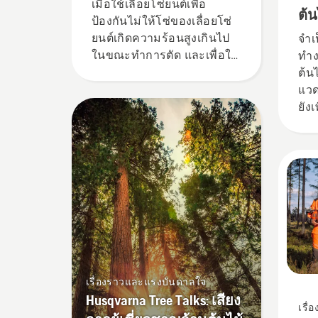
ไม่
เมื่อใช้เลื่อยโซ่ยนต์เพื่อ
ต้น
ป้องกันไม่ให้โซ่ของเลื่อยโซ่
ยนต์เกิดความร้อนสูงเกินไป
จำเ
ในขณะทำการตัด และเพื่อให้
ทำง
แน่ใจว่าโซ่จะเคลื่อนที่ไป
ต้น
รอบๆ แผ่นบังคับโซ่ได้โดยไม่
แวด
เกิดแรงเสียดทาน ซึ่งจะช่วย
ยัง
ยืดอายุการใช้งานของแผ่น
ทำง
บังคับโซ่และโซ่ ปฏิบัติตามคำ
แนะนำในวิดีโอสั้นๆ นี้เพื่อ
เรียนรู้วิธีการตรวจสอบว่า
ระบบหล่อลื่นโซ่ของเลื่อยโซ่
ยนต์ของคุณทำงานได้อย่าง
ถูกต้อง ก่อนอื่นให้ตรวจสอบ
ระดับน้ำมันของคุณ สตาร์ท
เลื่อยโซ่ยนต์และตรวจดูให้
แน่ใจว่าเบรกโซ่ปิดการ
เรื่องราวและแรงบันดาลใจ
ทำงานอยู่ เร่งเครื่องยนต์ของ
Husqvarna Tree Talks: เสียง
เรื
เลื่อยโซ่ยนต์โดยให้ห่างจาก