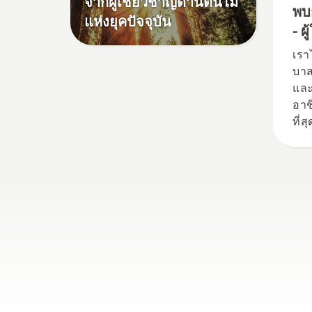
จากผู้เชี่ยวชาญด้านต้นไม้
ลำต้นของต้นไม้สองสาม
พบ
แห่งยุคปัจจุบัน
เซนติเมตร ถ้ามีน้ำมันบน
- ผ
ต้นไม้ แสดงว่าระบบหล่อลื่น
ปร
เรา
ทำงาน
เร
บาส
และ
อาช
ที่
H-T
คือผ
ที่