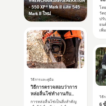
#NEWCHAINSAWGENERATION
Hu
- 550 XP® Mark II และ 545
โดย
Mark II ใหม่
วัตถ
ปรั
ยนต
เพิ
นี่
วิธีการและคู่มือ
วิธีการตรวจสอบว่าการ
หล่อลื่นโซ่ทำงานกับ
วิธี
เลื่อยโซ่ยนต์ของคุณหรือ
การหล่อลื่นโซ่เป็นสิ่งสำคัญ
6 