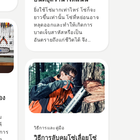
ยิ่งใช้โซ่มากเท่าไหร่ โซ่ก็จะ
ยาวขึ้นเท่านั้น โซ่ที่หย่อนอาจ
หลุดออกและทำให้เกิดการ
บาดเจ็บสาหัสหรือเป็น
อันตรายถึงแก่ชีวิตได้ จึง
จำเป็นที่จะต้องปรับโซ่เป็น
ประจำเพื่อไม่ให้โซ่หย่อน
ตรวจสอบความตึงของโซ่ทุก
ครั้งที่เติมเชื้อเพลิง หมายเหตุ!
โซ่เลื่อยใหม่จะมีช่วงระยะ
เวลาช่วงแรกในการปรับ
สภาพให้เข้าที่ จึงควรตรวจ
อง
สอบความตึงให้บ่อยครั้งขึ้น
ม
้
วิธีการและคู่มือ
ุการ
วิธีการลับคมโซ่เลื่อยโซ่
ือ