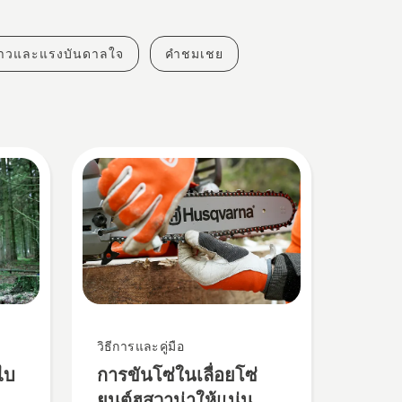
งราวและแรงบันดาลใจ
คำชมเชย
วิธีการและคู่มือ
ไบ
การขันโซ่ในเลื่อยโซ่
ยนต์ฮุสวาน่าให้แน่น