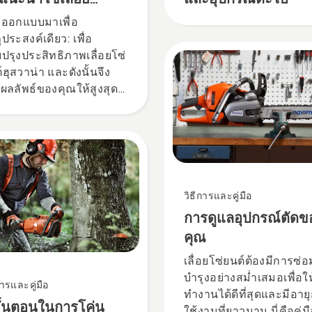
sqvarna X-CUT®
ออกแบบมาเพื่อ
ุประสงค์เดียว: เพื่อ
บปรุงประสิทธิภาพเลื่อยโซ่
์ฮุสวาน่า และดังนั้นจึง
่มผลลัพธ์ของคุณให้สูงสุด
คือวิธีการทำงาน
วิธีการและคู่มือ
การดูแลอุปกรณ์ตัดข
คุณ
เลื่อยโซ่ยนต์ต้องมีการซ่อ
บำรุงอย่างสม่ำเสมอเพื่อให
การและคู่มือ
ทำงานได้ดีที่สุดและมีอาย
ขั้นตอนในการโค่น
ใช้งานที่ยาวนาน นี่คือคู่ม