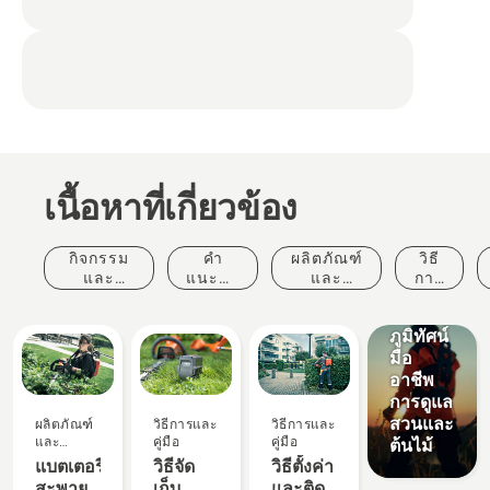
เนื้อหาที่เกี่ยวข้อง
กิจกรรม
คำ
ผลิตภัณฑ์
วิธี
วิธีการแก้
และ
แนะนำ
และ
การ
ปัญหา
เหตุการณ์
ในการ
นวัตกรรม
และ
การจัด
ซื้อ
คู่มือ
ภูมิทัศน์
มือ
อาชีพ
การดูแล
สวนและ
ผลิตภัณฑ์
วิธีการและ
วิธีการและ
และ
คู่มือ
คู่มือ
ต้นไม้
นวัตกรรม
แบตเตอรี่
วิธีจัด
วิธีตั้งค่า
สะพาย
เก็บ
และติด