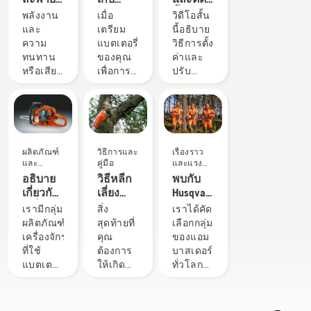
หลัง:
แบตเตอรี่
ตั้ง
พลังงาน
เมื่อ
วิดีโอสั้น
การ
ฮุสวาน่า
แบตเตอรี่
และ
เตรียม
นี้อธิบาย
ปฏิวัติ
ของคุณ
สะพาย
ความ
แบตเตอรี่
วิธีการตั้ง
เครื่อง
ในฤดู
หลัง
ทนทาน
ของคุณ
ค่าและ
มือพก
หนาว
อย่างถูก
หรือเสียง
เพื่อการ
ปรับ
พาที่ใช้
ต้อง
รบกวน
จัดเก็บใน
แบตเตอรี่
พลังงาน
น้อยและ
ฤดูหนาว
สะพาย
แบตเตอรี่
ยั่งยืน
มีบางสิ่ง
หลังที่ใช้
ด้วย
ที่ควร
เพื่อ
โซลูชัน
พิจารณา
ทำงาน
ผลิตภัณฑ์
วิธีการและ
เรื่องราว
แบตเตอรี่
เพื่ออายุ
ร่วมกับ
และ
คู่มือ
และแรง
สะพาย
การใช้
ผลิตภัณฑ์
นวัตกรรม
บันดาลใจ
อธิบาย
วิธีหลีก
พบกับ
หลังของ
งานที่
แบตเตอรี่
เกี่ยวกับ
เลี่ยง
Husqvarna
เรา คุณ
ยาวนาน
ระดับมือ
เครื่องยนต์
แท่งตัด
H-Team -
เรามีกลุ่ม
สิ่ง
เราได้คัด
จะตัดสิน
อาชีพ
X-Torq®
ติดเมื่อ
ผู้ใช้ที่
ผลิตภัณฑ์
สุดท้ายที่
เลือกกลุ่ม
ใจเลือก
ของฮุ
ของฮุ
เล็ม
คาดหวัง
เครื่องจักร
คุณ
ของแอม
ได้ไม่ยาก
สวาน่า
สวาน่า
ต้นไม้
ประสิทธิภาพ
ที่ใช้
ต้องการ
บาสเดอร์
“สิ่งนี้
การติด
ด้วย
สูงสุด
แบตเตอรี่
ให้เกิด
ทั่วโลกที่
ทำให้
ตั้ง
เลื่อยเล็ม
ของเรา
ที่ทรง
ขึ้นคือ
มีทักษะ
กลุ่ม
แบตเตอรี่
กิ่งไม้
พลัง แต่
แท่งตัด
สูงและ
ผลิตภัณฑ์
สะพาย
กระนั้น
ติดอยู่ใน
ได้รับการ
แบตเตอรี่
หลังที่ถูก