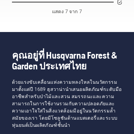
สำหรับ
กิ่งไม้เมื่อ
ยอมรับ
ก้าวไปสู่
ต้องจะให้
งานบาง
เล็ม
จากมือ
ระดับ
ความ
แสดง 7 จาก 7
งาน คุณ
ต้นไม้
อาชีพ
ใหม่”
สบาย
อาจ
โดยใช้
ด้านป่า
Johan
มากขึ้น
ต้องการ
เลื่อยเล็ม
ไม้และ
Svennung
และลด
เครื่องจักร
กิ่งไม้ เพื่อ
สวนที่ดี
ผู้จัดการ
ความ
ที่ขับ
หลีกเลี่ยง
ที่สุดใน
ผลิตภัณฑ์
อ่อนล้า
เคลื่อน
เหตุการณ์
ประเทศ
แบตเตอรี่
เมื่อใช้
ด้วยเชื้อ
นี้ คุณ
พวกเขา
และ
งาน
คุณอยู่ที่ Husqvarna Forest &
เพลิง
ควรทำ
คือ H-
ไฟฟ้า
ทำให้คุณ
Garden ประเทศไทย
เทคโนโลยี
ตาม
Team
แบบพก
ทำงาน
X-Torq®
เทคนิคที่
ของเรา
พาของฮุ
ได้นาน
ของเรา
แสดงใน
และพวก
สวาน่า
ขึ้นโดย
ให้กำลัง
ด้วยแรงขับเคลื่อนแห่งความหลงใหลในนวัตกรรม
วิดีโอสั้น
เขาคือผู้
กล่าว
ไม่ต้อง
และแรง
นี้ ขั้น
ใช้ที่มี
หยุดพัก
มาตั้งแต่ปี 1689 ฮุสวาน่านำเสนอผลิตภัณฑ์ระดับมือ
บิดที่คุณ
แรกคุณ
ความ
อาชีพสำหรับป่าไม้และสวน สมรรถนะและความ
ต้องการ
ควรตัด
ต้องการ
สามารถในการใช้งานรวมกับความปลอดภัยและ
ด้วยการ
แบบสั้น
สูงที่สุด
ความเอาใจใส่ในสิ่งแวดล้อมมีอยู่ในนวัตกรรมล้ำ
เผาไหม้ที่
ในระยะ
ของเรา
มี
สมัยของเรา โดยมีโซลูชันด้านแบตเตอรี่และระบบ
ที่ห่างจาก
ประสิทธิภาพ
ลำต้นไม่
หุ่นยนต์เป็นผลิตภัณฑ์ชั้นนำ
สูง
มากจาก