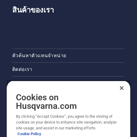
ทางด้าน
ล่างของ
สินค้าของเรา
กิ่งไม้
ด้วยวิธีนี้
คุณจะ
สามารถ
หลีกเลี่ยง
แผ่น
บังคับโซ่
ตัวค้นหาตัวแทนจำหน่าย
ติดเมื่อ
คุณตัดกิ่ง
ติดต่อเรา
ไม้ที่หนา
ขึ้น ต่อไป
ให้ตัด
ข่าวสารและกิจกรรม
จากด้าน
บนและ
Cookies on
ข้อมูลผลิตภัณฑ์ทางกฎหมาย
ใกล้กับ
Husqvarna.com
ลำต้นขึ้น
อีกเล็ก
ไซต์ฮุสวาน่าอื่นๆ
By clicking “Accept Cookies”, you agree to the storing of
น้อย
cookies on your device to enhance site navigation, analyze
สุดท้าย
site usage, and assist in our marketing efforts.
ตัดตอไม้
Cookie Policy
ใกล้กับ