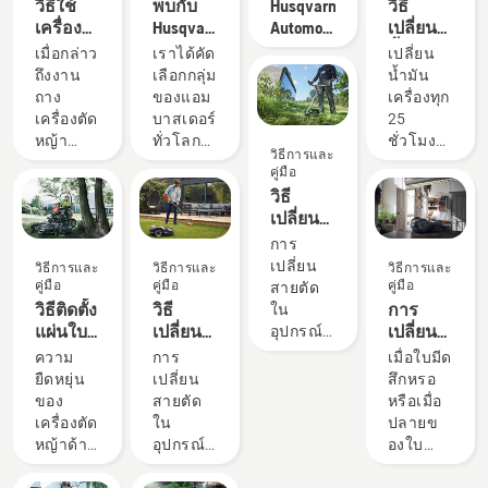
วิธีใช้
พบกับ
Husqvarna
วิธี
เครื่อง
Husqvarna
Automower®
เปลี่ยน
ตัดหญ้า
H-Team -
- คำถาม
น้ำมัน
เมื่อกล่าว
เราได้คัด
เปลี่ยน
สะพาย
ผู้ใช้ที่
ที่พบ
เครื่อง
ถึงงาน
เลือกกลุ่ม
น้ำมัน
บ่าของ
คาดหวัง
บ่อย
ในรถตัด
ถาง
ของแอม
เครื่องทุก
คุณให้
ประสิทธิภาพ
หญ้า ฮุ
เครื่องตัด
บาสเดอร์
25
เกิด
สูงสุด
สวาน่า
หญ้า
ทั่วโลกที่
ชั่วโมง
วิธีการและ
ประโยชน์
ของเรา
ของคุณ
สะพาย
มีทักษะ
ของการ
คู่มือ
สูงสุด
บ่าคือ
สูงและ
ทำงาน
วิธี
เครื่องมือ
ได้รับการ
หรือใน
เปลี่ยน
ที่มีความ
ยอมรับ
แต่ละ
สายตัด
การ
คล่องตัว
จากมือ
ฤดูกาล
ใน
เปลี่ยน
วิธีการและ
วิธีการและ
วิธีการและ
มากที่สุด
อาชีพ
คุณอาจ
อุปกรณ์
คู่มือ
คู่มือ
คู่มือ
สายตัด
ในคู่มือผู้
ด้านป่า
ต้อง
เล็มหญ้า
วิธีติดตั้ง
วิธี
การ
ใน
ใช้เครื่อง
ไม้และ
เปลี่ยน
แบบใช้
แผ่นใบ
เปลี่ยน
เปลี่ยน
อุปกรณ์
ตัดหญ้า
สวนที่ดี
น้ำมัน
น้ำมัน
ตัดใน
สายตัด
ใบมีดตัด
เล็มหญ้า
ความ
การ
เมื่อใบมีด
สะพาย
ที่สุดใน
เครื่อง
จากฮุ
เครื่อง
ใน
ของ
แบบใช้
ยืดหยุ่น
เปลี่ยน
สึกหรอ
บ่า คุณ
ประเทศ
บ่อยขึ้น
สวาน่า
ตัดหญ้า
อุปกรณ์
เครื่อง
น้ำมัน
ของ
สายตัด
หรือเมื่อ
จะพบ
พวกเขา
ภายใต้
ด้าน
เล็มหญ้า
ตัดหญ้า
จากฮุ
เครื่องตัด
ใน
ปลายข
รายการ
คือ H-
สภาวะที่
หน้า
แบบใช้
อัตโนมัติ
สวาน่า
หญ้าด้าน
อุปกรณ์
องใบ
ของเคล็ด
Team
มีูฝุ่นมาก
แบบนั่ง
แบตเตอรี่
Automower®
นั้นทำได้
หน้าแบบ
เล็มหญ้า
หญ้าเริ่ม
ลับใน
ของเรา
หรือ
ขับแบบ
ของคุณ
ง่าย ดู