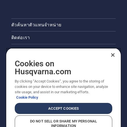
ตัวค้นหาตัวแทนจำหน่าย
ติดต่อเรา
ข่าวสารและกิจกรรม
Cookies on
ข้อมูลผลิตภัณฑ์ทางกฎหมาย
Husqvarna.com
ไซต์ฮุสวาน่าอื่นๆ
By clicking “Accept Cookies”, you agree to the storing of
cookies on your device to enhance site navigation, analyze
site usage, and assist in our marketing efforts.
Cookie Policy
ACCEPT COOKIES
DO NOT SELL OR SHARE MY PERSONAL
INFORMATION