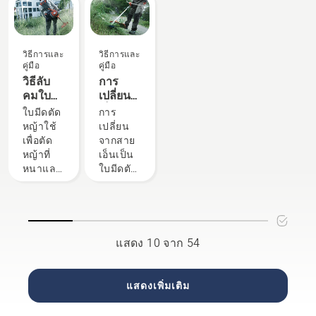
นั่งขับ
แบบใช้
เป็นสี
การ
และพวก
สกปรก มี
มืออา
วิดีโอสั้น
แบบมือ
แบตเตอรี่
ขาวและ
ทำงาน
เขาคือผู้
วิธีถ่าย
ชีพของ
นี้เกี่ยวกับ
อาชีพ
จากฮุ
ดูไม่เรียบ
ได้อย่าง
ใช้ที่มี
น้ำมัน
ฮุสวาน่า
วิธี
ของฮุ
สวาน่า
เมื่อตัด
ปลอดภัย
ความ
ออก 2 วิธี
เปลี่ยน
วิธีการและ
วิธีการและ
สวาน่า
นั้นทำได้
คุณควร
และมี
ต้องการ
ตาม
คู่มือ
คู่มือ
สาย
ช่วยให้
ง่าย ดู
เปลี่ยนใบ
ประสิทธิภาพ
สูงที่สุด
วิดีโอนี้
วิธีลับ
การ
ไนลอน
คุณ
วิดีโอสั้น
มีดของ
ด้วย
ของเรา
คมใบ
เปลี่ยน
ใน
สามารถ
นี้เกี่ยวกับ
เครื่องตัด
เครื่องตัด
มีดตัด
เป็นใบ
อุปกรณ์
ใบมีดตัด
การ
ปรับให้
วิธี
หญ้า
หญ้าสะ
หญ้า
มีดตัด
เล็มหญ้า
หญ้าใช้
เปลี่ยน
เข้ากับ
เปลี่ยน
อัตโนมัติ
พายบ่าฮุ
หญ้าใน
จากฮุ
เพื่อตัด
จากสาย
งานที่ทำ
สาย
เพื่อรักษา
สวาน่า
เครื่อง
สวาน่า
หญ้าที่
เอ็นเป็น
หรืองาน
ไนลอน
ประสิทธิภาพ
ของคุณ
ตัดหญ้า
สำหรับ
หนาและ
ใบมีดตัด
ใหม่
ใน
ตรวจ
สะพาย
คำ
แน่นเมื่อ
หญ้าใน
สำหรับ
อุปกรณ์
สอบให้
บ่า
แนะนำที
อุปกรณ์
เครื่องตัด
ฤดูกาล
เล็มหญ้า
แน่ใจว่า
ละขั้น
เล็มหญ้า
หญ้าสะ
ได้อย่าง
จากฮุ
ใช้ใบมีด
ตอนที่
ที่มีสาย
พายบ่าฮุ
รวดเร็ว
สวาน่า
และสกรู
ง่ายดาย
ตัด
สวาน่า
สำหรับ
ของแท้
แสดง 10 จาก 54
ไนลอน
ทำได้
คำ
เสมอ
ไม่
ง่ายๆ
แนะนำที
และ
สามารถ
ทั้งหมดที่
ละขั้น
เปลี่ยน
แสดงเพิ่มเติม
ทำได้ ใบ
คุณต้อง
ตอนที่
สกรู
มีดตัด
ทำคือทำ
ง่ายดาย
พร้อมกับ