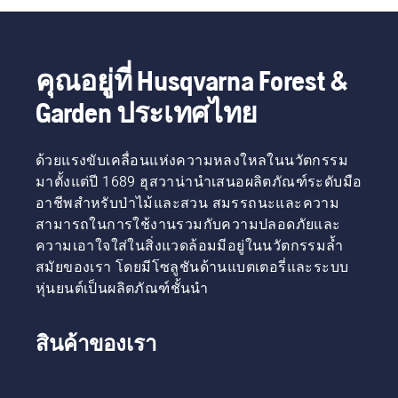
หญ้าจะ
ตามขั้น
ใบมีดทุก
ตัดหญ้า
ตอน
ครั้งเมื่อ
หนาได้
ง่ายๆ
ทำการ
อย่าง
เหล่านี้
บำรุง
คุณอยู่ที่ Husqvarna Forest &
ง่ายดาย
หากคุณ
รักษา ไม่
สำหรับ
กำลัง
เช่นนั้น
Garden ประเทศไทย
การตัดที่
เปลี่ยน
สกรูอาจ
เร็วกว่า
หัวเอ็นใน
สึกหรอ
และมี
ที่กลาง
และ
ด้วยแรงขับเคลื่อนแห่งความหลงใหลในนวัตกรรม
ประสิทธิภาพ
แจ้ง ควร
ทำให้ใบ
มาตั้งแต่ปี 1689 ฮุสวาน่านำเสนอผลิตภัณฑ์ระดับมือ
มากกว่า
อยู่ใน
มีดหลวม
อาชีพสำหรับป่าไม้และสวน สมรรถนะและความ
ดูวิดีโอนี้
สถานที่
เมื่อใช้
เกี่ยวกับ
สามารถในการใช้งานรวมกับความปลอดภัยและ
ซึ่งมอง
งาน
วิธีลับคม
เห็น
ความเอาใจใส่ในสิ่งแวดล้อมมีอยู่ในนวัตกรรมล้ำ
และ
เครื่องมือ
สมัยของเรา โดยมีโซลูชันด้านแบตเตอรี่และระบบ
บำรุง
หรือน็อต
หุ่นยนต์เป็นผลิตภัณฑ์ชั้นนำ
รักษาใบ
ขนาด
มีดตัด
เล็กได้
หญ้า
ง่ายใน
สินค้าของเรา
กรณีที่
คุณทำ
หล่น